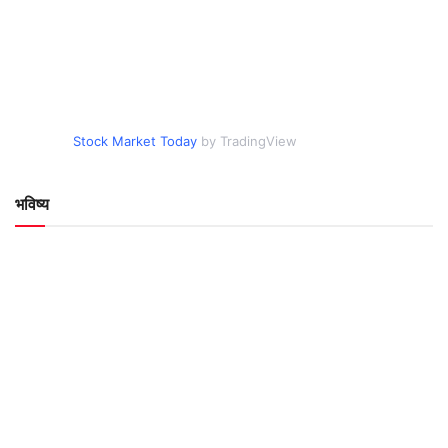
Stock Market Today
by TradingView
भविष्य