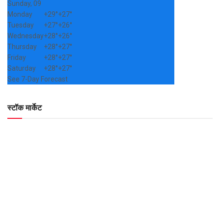
Sunday, 09
Monday
+
29°
+
27°
Tuesday
+
27°
+
26°
Wednesday
+
28°
+
26°
Thursday
+
28°
+
27°
Friday
+
28°
+
27°
Saturday
+
28°
+
27°
See 7-Day Forecast
स्टॉक मार्केट