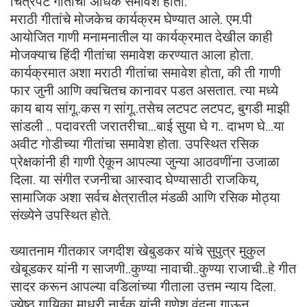
चित्रपट गीतांचा अधिक समावेश होता.
मराठी गीतांचे मोजकेच कार्यक्रम घेण्यात आले. एम.पी
आयोजित गाणी मनामनातील या कार्यक्रमात देखील काही
मोजक्याच हिंदी गीतांचा समावेश करण्यात आला होता.
कार्यक्रमात अशा मराठी गीतांचा समावेश होता, की ती गाणी
फार जुनी आणि क्वचितच कानावर पडत असतात. त्या मध्ये
काय बाय सांगू..कस ग सांगू..तसेच लटपट लटपट, बुगडी माझी
सांडली .. पदावरती जरातरीचा…बाई सुया घे ग.. दाभण घे…या
अवीट गोडीच्या गीतांचा समावेश होता. उपस्थित रसिक
प्रेक्षकांनी ही गाणी ऐकून आपल्या जुन्या आठवणींना उजाळा
दिला. या संगीत रजनीचा आस्वाद घेण्यासाठी राजकिय,
सामाजिक अशा सर्वच क्षेत्रातील मंडळी आणि रसिक मोठ्या
संख्येने उपस्थित होते.
ख्यातनाम गीतकार जगदीश खेबुडकर यांचे सुपुत्र मुकुल
खेबूडकर यांनी ग साजणी..कुण्या नावाची..कुण्या राजाची..हे गीत
सादर करून आपल्या वडिलांच्या गीताला उत्तम न्याय दिला.
ज्येष्ठ गायिका माधुरी नाईक यांनी गणेश वंदना गाऊन