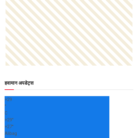
हवामान अपडेट्स
+
29
°
C
+
29°
+
27°
Alibag