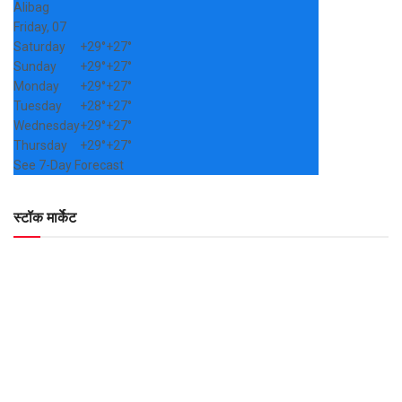
Alibag
Friday, 07
Saturday
+
29°
+
27°
Sunday
+
29°
+
27°
Monday
+
29°
+
27°
Tuesday
+
28°
+
27°
Wednesday
+
29°
+
27°
Thursday
+
29°
+
27°
See 7-Day Forecast
स्टॉक मार्केट