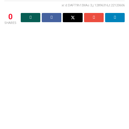
xr:d:DAFT9h13XAo:3,j:12896316,t:22120606
0
SHARES