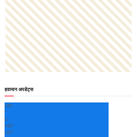
हवामान अपडेट्स
+
29
°
C
+
29°
+
27°