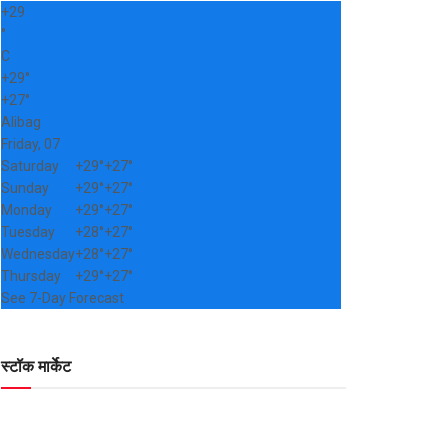
+
29
°
C
+
29°
+
27°
Alibag
Friday, 07
Saturday
+
29°
+
27°
Sunday
+
29°
+
27°
Monday
+
29°
+
27°
Tuesday
+
28°
+
27°
Wednesday
+
28°
+
27°
Thursday
+
29°
+
27°
See 7-Day Forecast
स्टॉक मार्केट