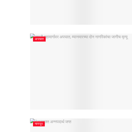
अपघात
नागपूर