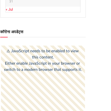
31
« Jul
कॉरोना अपडेट्स