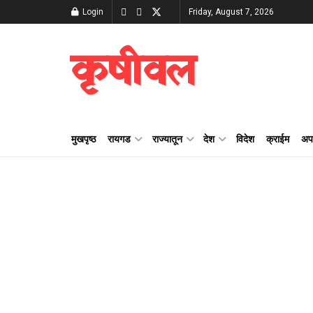
Login
Friday, August 7, 2026
कृषीवल
मुखपृष्ठ
रायगड
राज्यातून
देश
विदेश
क्राईम
अप