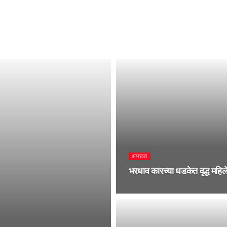
अपघात
भरधाव कारच्या धडकेत वृद्ध महिलेच