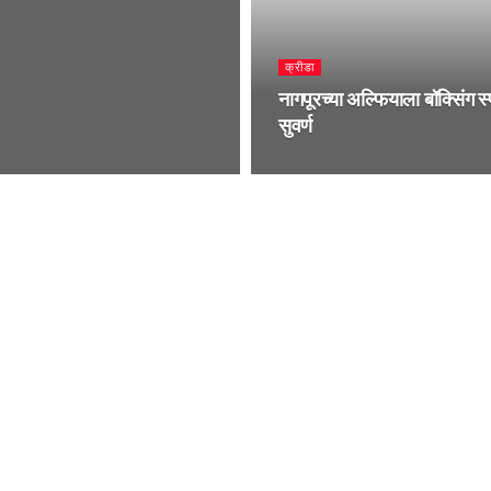
क्रीडा
नागपूरच्या अल्फियाला बॉक्सिंग स्प
सुवर्ण