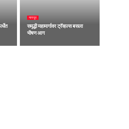
नागपूर
र्धेत
समृद्धी महामार्गावर ट्रॅव्हल्स बसला
भीषण आग