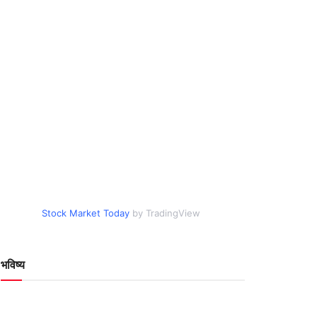
Stock Market Today
by TradingView
भविष्य