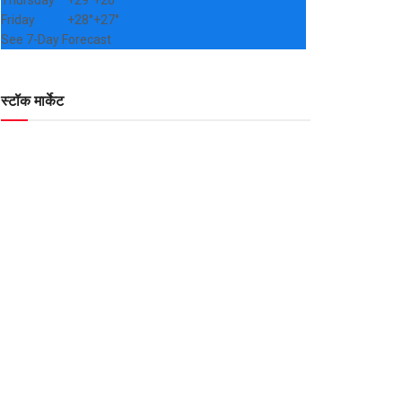
Thursday
+
29°
+
26°
Friday
+
28°
+
27°
See 7-Day Forecast
स्टॉक मार्केट