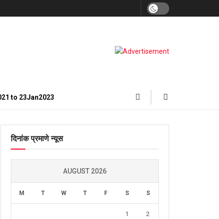
021 to 23Jan2023
दिनांक प्रमाणे न्यूस
AUGUST 2026
M
T
W
T
F
S
S
1
2