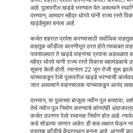
कर्जत शहरात प्रवेश करणाऱ्या कर्जत चारफाटा भागा
आहे. पुलावरील खड्डे भरण्यात येत असल्याने स्थ
दरम्यान, आमदार महेंद्र थोरवे यांनी राज्य रस्ते व
खड्डेमुक्त बनला आहे.
कर्जत शहरात प्रवेश करण्यासाठी सर्वाधिक वाहतूक
वाहतूक कोंडीला कारणीभूत ठरत होते.त्याबाबत वाह
पावसाळ्यात ते खड्डे वाहनांचा प्रवास अडथळता ब
महेंद्र थोरवे यांनी राज्य रस्ते विकास महामंडळाचे
सूचना केली होती. त्यानंतर 22 जून रोजी सुरू झाले
यांच्याकडून रेल्वे पुलावरील खड्डे भरण्याची कार्
जात असल्याने वाहनचालक यांच्याकडून आनंद व्यक्
दरम्यान, या पुलाच्या बाजूला नवीन पूल बनवावा, अश
तेथे नवीन पूल निर्माण करण्याचे कोणतेही अंदाजपत्
कर्जत उपनगर रेल्वे स्थानक निर्माण होत आहे. त्या
कडे सोडल्या जाणार आहेत. ही बाब लक्षात घेऊन नवी
वाहतूक कोंडीचे केंद्रस्थान बनला आहे. आगामी क