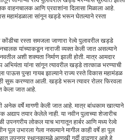
तून जाणाऱ्या रेल्वे पुलावरील खड्डे भरण्यास सुरुवात झाली
ानिक वाहनचालक आणि प्रवाशांना दिलासा मिळाला आहे.
िकास महामंडळाला सांगून खड्डे भरून घेतल्याने रस्ता
 कोंडीचा रस्ता समजला जाणारा रेल्वे पुलावरील खड्डे
नचालक यांच्याकडून नाराजी व्यक्त केली जात असल्याने
नवतील अशी शक्यता निर्माण झाली होती. मात्र आमदार
 उप अभियंता यांना सांगून त्यावरील खड्डे तात्काळ भरण्याची
ला पाऊस पुन्हा गायब झाल्याने राज्य रस्ते विकास महामंडळ
यवाही सुरू करण्यात आली. खड्डे भरून त्यावर रोलर फिरवला
त केला जात आहे.
ी अनेक वर्षे मागणी केली जात आहे. मात्र बांधकाम खात्याने
रक अद्याप तयार केलेले नाही. या नवीन पुलाच्या शेजारीच
वेळी उपनगरीय लोकल याच भागातून हार्बर आणि मध्य रेल्वे
न पूल उभारला गेला नसल्याने मागील काही वर्षे हा पूल
ाळात उपनगर स्थानकामुळे आणखी गर्दी वाढणार आहे हे