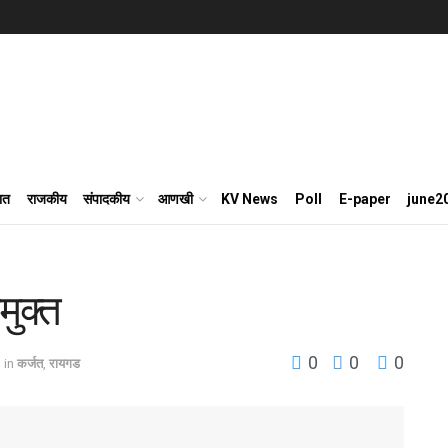
ात
राजकीय
संपादकीय
आणखी
KV News
Poll
E-paper
june2
मुक्त
0
0
0
in
कर्जत
,
रायगड