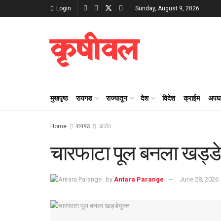
Login
Sunday, August 9, 2026
कृषीवल
मुखपृष्ठ
रायगड
राज्यातून
देश
विदेश
क्राईम
अपघ
Home
रायगड
कर्जत
चारफाटा पूल बनला खड्डे
by
Antara Parange
June 28, 2026