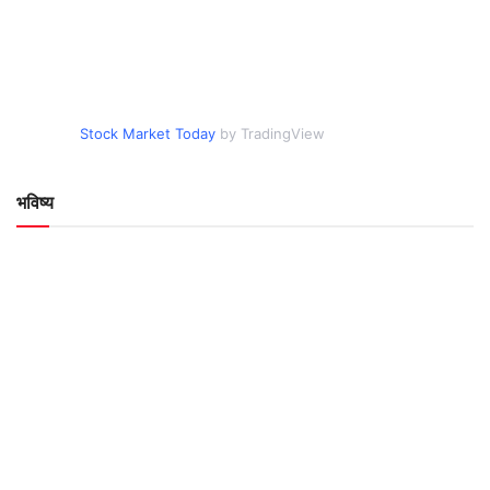
Stock Market Today
by TradingView
भविष्य