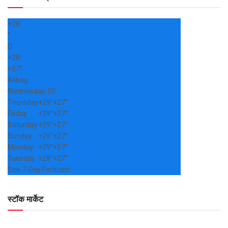
+
28
°
C
+
28°
+
27°
Alibag
Wednesday, 05
Thursday
+
29°
+
27°
Friday
+
29°
+
27°
Saturday
+
29°
+
27°
Sunday
+
29°
+
27°
Monday
+
29°
+
27°
Tuesday
+
28°
+
27°
See 7-Day Forecast
स्टॉक मार्केट