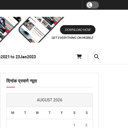
e2021 to 23Jan2023
दिनांक प्रमाणे न्यूस
AUGUST 2026
M
T
W
T
F
S
S
1
2