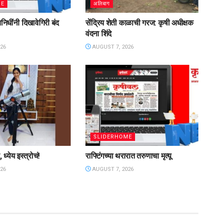
ME
अलिबाग
िनिधींनी दिखावेगिरी बंद
सेंद्रिय शेती काळाची गरज: कृषी अधीक्षक
वंदना शिंदे
26
AUGUST 7, 2026
SLIDERHOME
 ध्येय इस्त्रोचं!
राफ्टिंगच्या थरारात तरुणाचा मृत्यू
26
AUGUST 7, 2026