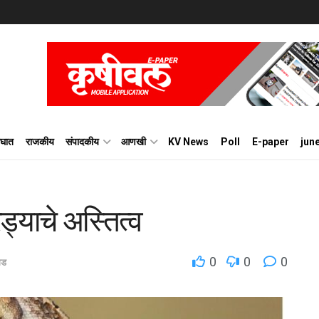
घात
राजकीय
संपादकीय
आणखी
KV News
Poll
E-paper
jun
ड्याचे अस्तित्व
0
0
0
गड