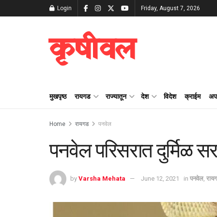
Login
Friday, August 7, 2026
कृषीवल
मुखपृष्ठ
रायगड
राज्यातून
देश
विदेश
क्राईम
अप
Home
रायगड
पनवेल
पनवेल परिसरात दुर्मिळ सर
by
Varsha Mehata
June 12, 2021
in
पनवेल
,
राय