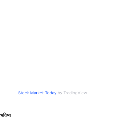
Stock Market Today
by TradingView
भविष्य