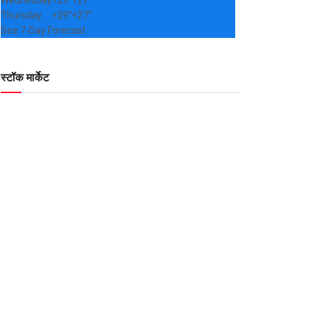
Wednesday
+
29°
+
27°
Thursday
+
29°
+
27°
See 7-Day Forecast
स्टॉक मार्केट