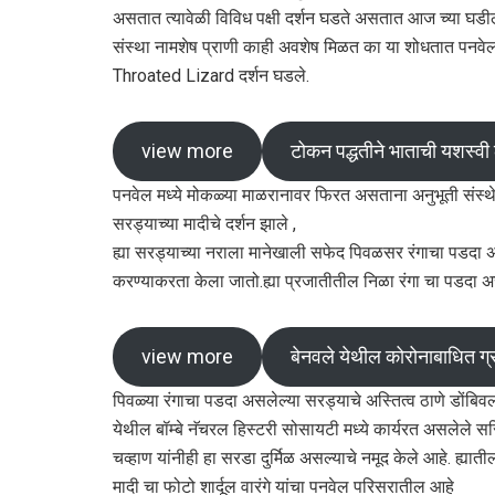
असतात त्यावेळी विविध पक्षी दर्शन घडते असतात आज च्या घडीला 
संस्था नामशेष प्राणी काही अवशेष मिळत का या शोधतात पनवेल नि
Throated Lizard दर्शन घडले.
view more
टोकन पद्धतीने भाताची यशस्व
पनवेल मध्ये मोकळ्या माळरानावर फिरत असताना अनुभूती संस्थेचे सदस्
सरड्याच्या मादीचे दर्शन झाले ,
ह्या सरड्याच्या नराला मानेखाली सफेद पिवळसर रंगाचा पडदा 
करण्याकरता केला जातो.ह्या प्रजातीतील निळा रंगा चा पडदा 
view more
बेनवले येथील कोरोनाबाधित ग्
पिवळ्या रंगाचा पडदा असलेल्या सरड्याचे अस्तित्व ठाणे डोंबि
येथील बॉम्बे नॅचरल हिस्टरी सोसायटी मध्ये कार्यरत असलेले स
चव्हाण यांनीही हा सरडा दुर्मिळ असल्याचे नमूद केले आहे. ह्य
मादी चा फोटो शार्दूल वारंगे यांचा पनवेल परिसरातील आहे