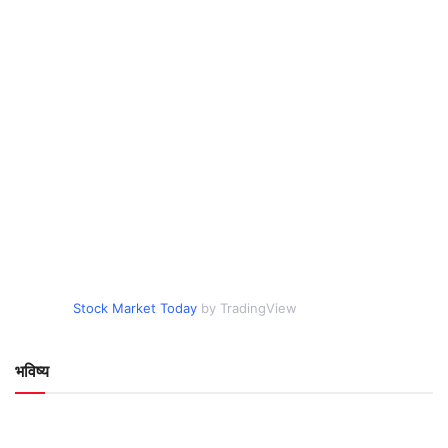
Stock Market Today
by TradingView
भविष्य