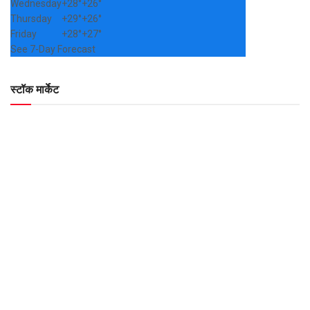
Wednesday
+
28°
+
26°
Thursday
+
29°
+
26°
Friday
+
28°
+
27°
See 7-Day Forecast
स्टॉक मार्केट