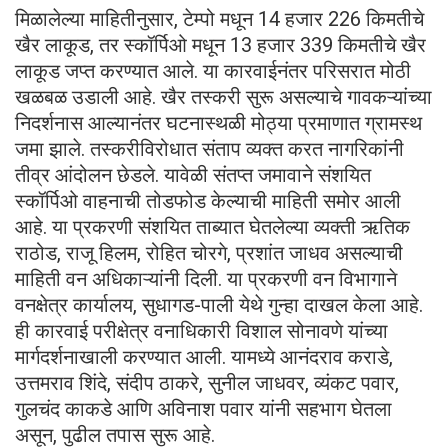
मिळालेल्या माहितीनुसार, टेम्पो मधून 14 हजार 226 किमतीचे
खैर लाकूड, तर स्कॉर्पिओ मधून 13 हजार 339 किमतीचे खैर
लाकूड जप्त करण्यात आले. या कारवाईनंतर परिसरात मोठी
खळबळ उडाली आहे. खैर तस्करी सुरू असल्याचे गावकऱ्यांच्या
निदर्शनास आल्यानंतर घटनास्थळी मोठ्या प्रमाणात ग्रामस्थ
जमा झाले. तस्करीविरोधात संताप व्यक्त करत नागरिकांनी
तीव्र आंदोलन छेडले. यावेळी संतप्त जमावाने संशयित
स्कॉर्पिओ वाहनाची तोडफोड केल्याची माहिती समोर आली
आहे. या प्रकरणी संशयित ताब्यात घेतलेल्या व्यक्ती ऋतिक
राठोड, राजू हिलम, रोहित चोरगे, प्रशांत जाधव असल्याची
माहिती वन अधिकाऱ्यांनी दिली. या प्रकरणी वन विभागाने
वनक्षेत्र कार्यालय, सुधागड-पाली येथे गुन्हा दाखल केला आहे.
ही कारवाई परीक्षेत्र वनाधिकारी विशाल सोनावणे यांच्या
मार्गदर्शनाखाली करण्यात आली. यामध्ये आनंदराव कराडे,
उत्तमराव शिंदे, संदीप ठाकरे, सुनील जाधवर, व्यंकट पवार,
गुलचंद काकडे आणि अविनाश पवार यांनी सहभाग घेतला
असून, पुढील तपास सुरू आहे.