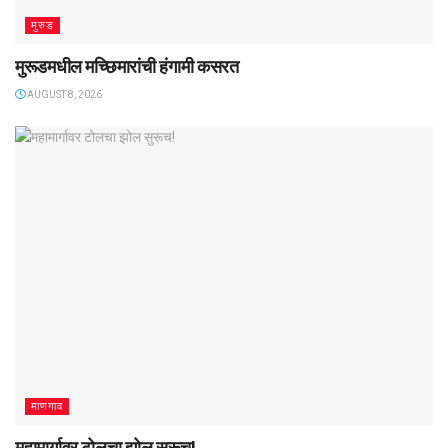
मुरुड
मुरूडमधील मच्छिमारांची हंगामी कसरत
AUGUST 8, 2026
माणगाव
महामार्गावर टोलचा झोल सुरूच!