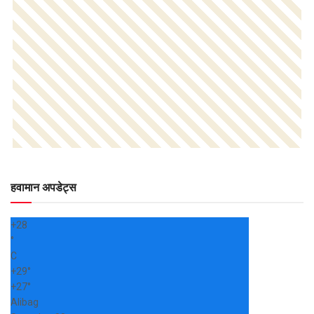
हवामान अपडेट्स
+
28
°
C
+
29°
+
27°
Alibag