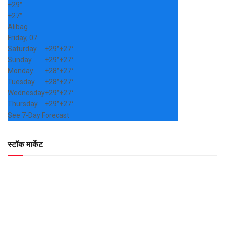
+
29°
+
27°
Alibag
Friday, 07
Saturday
+
29°
+
27°
Sunday
+
29°
+
27°
Monday
+
28°
+
27°
Tuesday
+
28°
+
27°
Wednesday
+
29°
+
27°
Thursday
+
29°
+
27°
See 7-Day Forecast
स्टॉक मार्केट