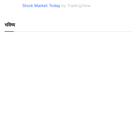
Stock Market Today
by TradingView
भविष्य