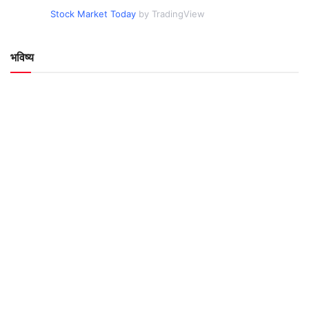
Stock Market Today
by TradingView
भविष्य