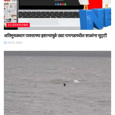
SLIDERHOME
अतिमुसळधार पावसाच्या इशाऱ्यामुळे उद्या रायगडमधील शाळांना सुट्टी
JULY 5, 2026