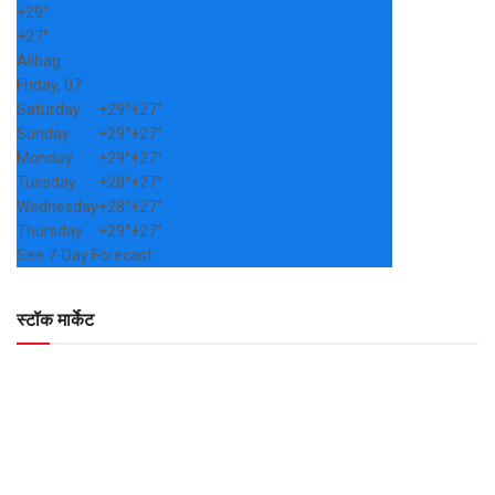
+
29°
+
27°
Alibag
Friday, 07
Saturday
+
29°
+
27°
Sunday
+
29°
+
27°
Monday
+
29°
+
27°
Tuesday
+
28°
+
27°
Wednesday
+
28°
+
27°
Thursday
+
29°
+
27°
See 7-Day Forecast
स्टॉक मार्केट