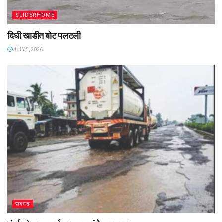
SLIDERHOME
दिघी खाडीत बोट पलटली
JULY 5, 2026
रायगड