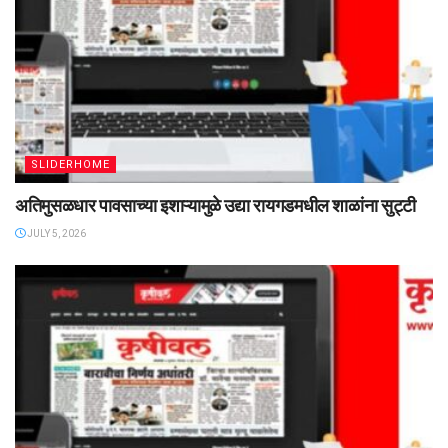
SLIDERHOME
अतिमुसळधार पावसाच्या इशाऱ्यामुळे उद्या रायगडमधील शाळांना सुट्टी
JULY 5, 2026