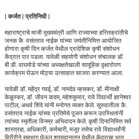
| कर्जत | प्रतिनिधी |
महाराष्ट्राचे माजी मुख्यमंत्री आणि राज्याच्या हरितक्रांतीचे
जनक कै. वसंतराव नाईक यांच्या जयंतीनिमित्त आयोजित
होणारा कृषी दिन कर्जत येथील प्रादेशिक कृषी संशोधन
केंद्रात पार पडला. यावेळी सहयोगी संशोधन संचालक डॉ.
बी.डी. वाघमोडे यांच्या अध्यक्षतेखाली सामूहिक वृक्षारोपण
कार्यक्रम घेऊन मोठ्या उत्साहात साजरा करण्यात आला.
यावेळी डॉ. महेंद्र गवई, डॉ. नामदेव म्हसकर, डॉ. मीनाक्षी
केळुस्कर, डॉ. जीवन कदम, महेशकुमार, रावे विद्यार्थी ज्ञानेश्वर
पाटील, अथर्व शिंदे यांनी मनोगत व्यक्त केले. सुरुवातीला कै.
वसंतराव नाईक यांच्या प्रतिमेचे पूजन करून उपस्थितांनी
त्यांच्या स्मृतीला विनम्र अभिवादन केले. कृषी दिनानिमित्त सर्व
शास्त्रज्ञ, अधिकारी, कर्मचारी, मजूर तसेच रावे विद्यार्थ्यांनी
हिरीरीने सहभाग घेऊन श्रमदानातून येथील केंद्राचा भात