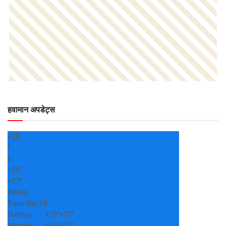
हवामान अपडेट्स
+
28
°
C
+
29°
+
27°
Alibag
Saturday, 08
Sunday
+
29°
+
27°
Monday
+
29°
+
27°