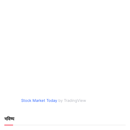
Stock Market Today
by TradingView
भविष्य