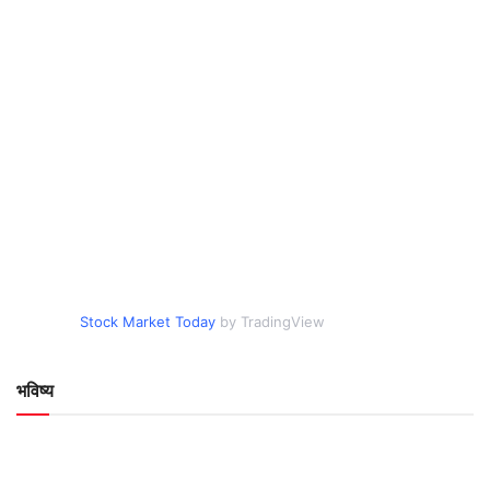
Stock Market Today
by TradingView
भविष्य