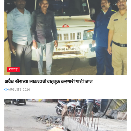
रायगड
अवैध खैराच्या लाकडाची वाहतूक करणारी गाडी जप्त
AUGUST 9, 2026