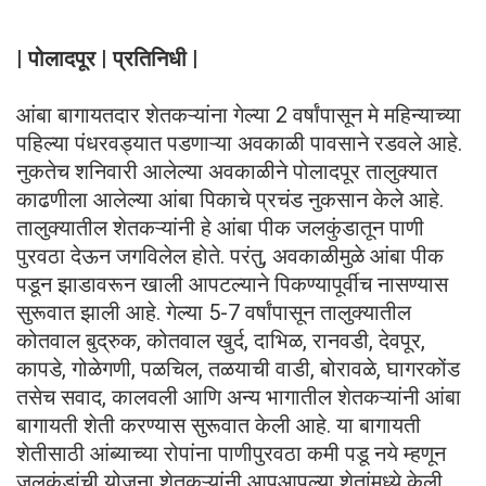
| पोलादपूर | प्रतिनिधी |
आंबा बागायतदार शेतकऱ्यांना गेल्या 2 वर्षांपासून मे महिन्याच्या
पहिल्या पंधरवड्यात पडणाऱ्या अवकाळी पावसाने रडवले आहे.
नुकतेच शनिवारी आलेल्या अवकाळीने पोलादपूर तालुक्यात
काढणीला आलेल्या आंबा पिकाचे प्रचंड नुकसान केले आहे.
तालुक्यातील शेतकऱ्यांनी हे आंबा पीक जलकुंडातून पाणी
पुरवठा देऊन जगविलेल होते. परंतु, अवकाळीमुळे आंबा पीक
पडून झाडावरून खाली आपटल्याने पिकण्यापूर्वीच नासण्यास
सुरूवात झाली आहे. गेल्या 5-7 वर्षांपासून तालुक्यातील
कोतवाल बुद्रुक, कोतवाल खुर्द, दाभिळ, रानवडी, देवपूर,
कापडे, गोळेगणी, पळचिल, तळयाची वाडी, बोरावळे, घागरकोंड
तसेच सवाद, कालवली आणि अन्य भागातील शेतकऱ्यांनी आंबा
बागायती शेती करण्यास सुरूवात केली आहे. या बागायती
शेतीसाठी आंब्याच्या रोपांना पाणीपुरवठा कमी पडू नये म्हणून
जलकुंडांची योजना शेतकऱ्यांनी आपआपल्या शेतांमध्ये केली