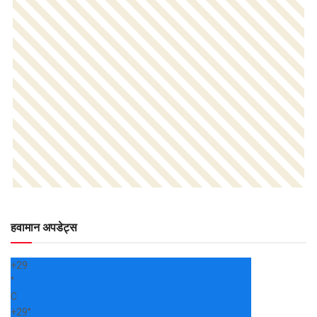
हवामान अपडेट्स
+
29
°
C
+
29°