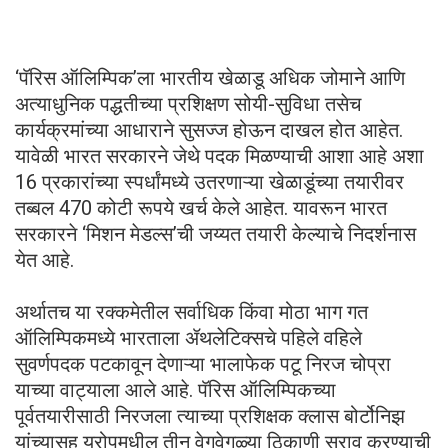
‌‘पॅरिस ऑलिम्पिक’ला भारतीय खेळाडू अधिक जोमाने आणि
अत्याधुनिक पद्धतीच्या प्रशिक्षण सोयी-सुविधा तसेच
कार्यक्रमांच्या आधाराने सुसज्ज होऊन दाखल होत आहेत.
यावेळी भारत सरकारने जेथे पदक मिळण्याची आशा आहे अशा
16 प्रकारांच्या स्पर्धांमध्ये उतरणाऱ्या खेळाडूंच्या तयारीवर
तब्बल 470 कोटी रूपये खर्च केले आहेत. यावरून भारत
सरकारने ‌‘मिशन मेडल्स’ची जय्यत तयारी केल्याचे निदर्शनास
येत आहे.
अर्थातच या रक्कमेतील सर्वाधिक किंवा मोठा भाग गत
ऑलिम्पिकमध्ये भारताला ॲथलेटिक्सचे पहिले वहिले
सुवर्णपदक पटकावून देणाऱ्या भालाफेक पटू निरज चोप्रा
याच्या वाट्याला आले आहे. पॅरिस ऑलिम्पिकच्या
पूर्वतयारीसाठी निरजला त्याच्या प्रशिक्षक क्लास बोर्टोनिझ
यांच्यासह युरोपमधील तीन वेगवेगळ्या ठिकाणी सराव करण्याची