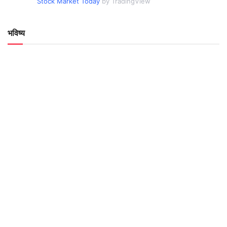
Stock Market Today
by TradingView
भविष्य