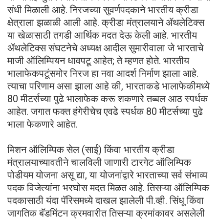
संधी मिळाली आहे. निरजच्या सुवर्णपदकाने भारतीय क्रीडा
क्षेत्राला झळाळी आली आहे. क्रीडा मंत्रालयाने ॲथलेटिक्स
या खेळासाठी तगडी आर्थिक मदत देऊ केली आहे. भारतीय
ॲथलेटिक्स संघटनेचे अध्यक्ष आदील सुमारीवाला जे भारताचे
माजी ऑलिम्पियन धावपटू आहेत; ते म्हणत होते. भारतीय
भालाफेकपटूंसमोर निरज हा नवा आदर्श निर्माण झाला आहे.
त्याचा परिणाम असा झाला आहे की, भारताकडे भालाफेकीमध्ये
80 मीटर्सच्या पुढे भालाफेक करू शकणारे तब्बल आठ स्पर्धक
आहेत. जगात फक्त हंगेरीचेच एवढे स्पर्धक 80 मीटर्सच्या पुढे
भाला फेकणारे आहेत.
मिशन ऑलिम्पिक सेल (साई) किंवा भारतीय क्रीडा
मंत्रालयाच्यावतीने चालविली जाणारी टारगेट ऑलिम्पिक
पोडीयम योजना असू द्या, या योजनांद्वारे भारताच्या सर्व संभाव्य
पदक विजेत्यांना भरघोस मदत मिळत आहे. तिसऱ्या ऑलिम्पिक
पदकासाठी यंदा पॅरिसमध्ये दाखल झालेली पी.व्ही. सिंधू किंवा
जागतिक बॅडमिंटन क्रमवारीत तिसऱ्या क्रमांकावर असलेली