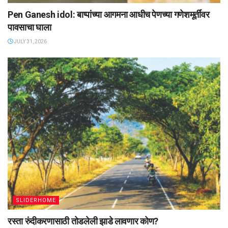
Pen Ganesh idol: बाप्पांच्या आगमना आधीच पेणच्या गणेशमूर्तींवर
पावसाचा घाला
JULY 31, 2026
SLIDERHOME
रस्ता रुंदीकरणासाठी तोडलेली झाडे लावणार कोण?