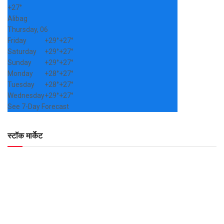
+
27°
Alibag
Thursday, 06
Friday
+
29°
+
27°
Saturday
+
29°
+
27°
Sunday
+
29°
+
27°
Monday
+
28°
+
27°
Tuesday
+
28°
+
27°
Wednesday
+
29°
+
27°
See 7-Day Forecast
स्टॉक मार्केट