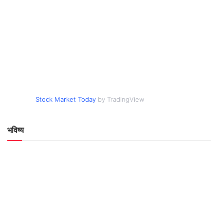
Stock Market Today
by TradingView
भविष्य