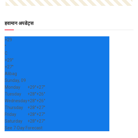
हवामान अपडेट्स
+
29
°
C
+
29°
+
27°
Alibag
Sunday, 09
Monday
+
29°
+
27°
Tuesday
+
28°
+
26°
Wednesday
+
28°
+
26°
Thursday
+
28°
+
27°
Friday
+
28°
+
27°
Saturday
+
28°
+
27°
See 7-Day Forecast