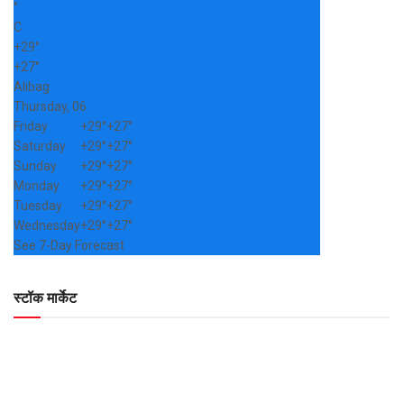
°
C
+
29°
+
27°
Alibag
Thursday, 06
Friday
+
29°
+
27°
Saturday
+
29°
+
27°
Sunday
+
29°
+
27°
Monday
+
29°
+
27°
Tuesday
+
29°
+
27°
Wednesday
+
29°
+
27°
See 7-Day Forecast
स्टॉक मार्केट