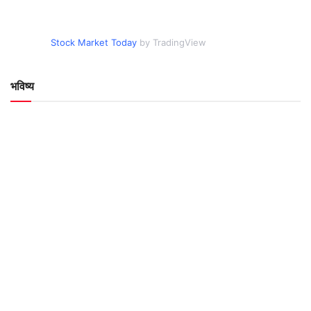
Stock Market Today
by TradingView
भविष्य