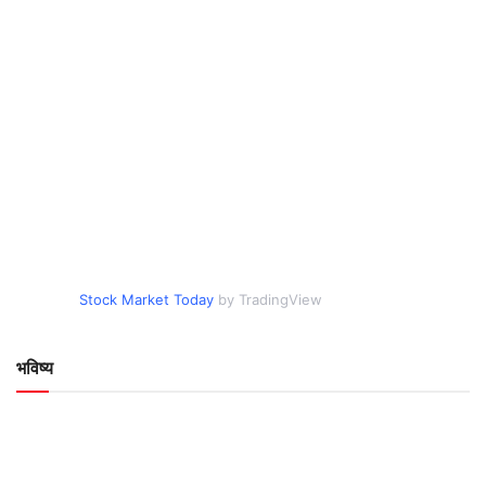
Stock Market Today
by TradingView
भविष्य