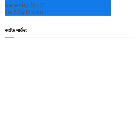
Wednesday
+
29°
+
27°
See 7-Day Forecast
स्टॉक मार्केट