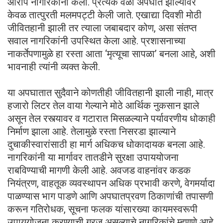
आरोप नागरिकांनी केला. प्रत्येक वेळी अपघात झाल्यावर
केवळ तात्पुरती मलमपट्टी केली जाते. एखाद्या दिवशी मोठी
जीवितहानी झाली तर त्याला जबाबदार कोण, असा संतप्त
सवाल नागरिकांनी उपस्थित केला आहे. प्रशासनाच्या
नाकर्तेपणामुळे हा रस्ता आता ‘मृत्यूचा सापळा’ बनला आहे, अशी
भावनाही त्यांनी व्यक्त केली.
या अपघातात सुदैवाने कोणतीही जीवितहानी झाली नाही, मात्र
हजारो लिटर तेल वाया गेल्याने मोठे आर्थिक नुकसान झाले
असून तेल रस्त्यावर व गटारात मिसळल्याने पर्यावरणीय धोकाही
निर्माण झाला आहे. तेलामुळे रस्ता निसरडा झाल्याने
दुचाकीस्वारांसाठी हा मार्ग अधिकच धोकादायक बनला आहे.
नागरिकांनी या मार्गावर तातडीने सुरक्षा उपाययोजना
राबविण्याची मागणी केली आहे. अवजड वाहनांवर कडक
नियंत्रण, वाहतूक व्यवस्थापन अधिक प्रभावी करणे, वेगमर्यादा
पाळण्यास भाग पाडणे आणि अपघातप्रवण ठिकाणांची तपासणी
करून गतिरोधक, सूचना फलक यांसारख्या कायमस्वरूपी
उपाययोजना करण्याची गरज असल्याचे नागरिकांचे म्हणणे आहे.