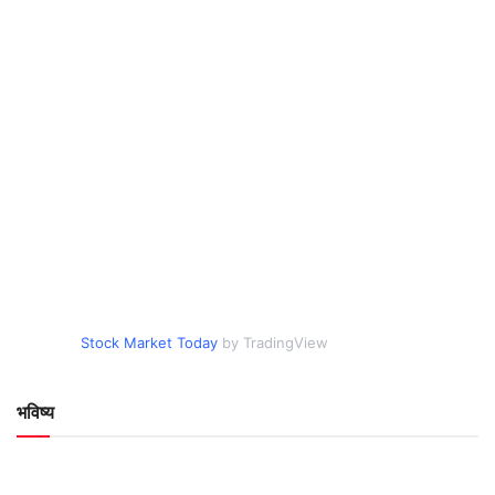
Stock Market Today
by TradingView
भविष्य