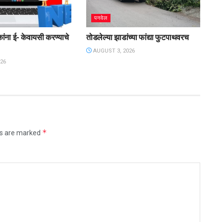
पनवेल
कांना ई- केवायसी करण्याचे
तोडलेल्या झाडांच्या फांद्या फुटपाथवरच
AUGUST 3, 2026
26
*
ds are marked