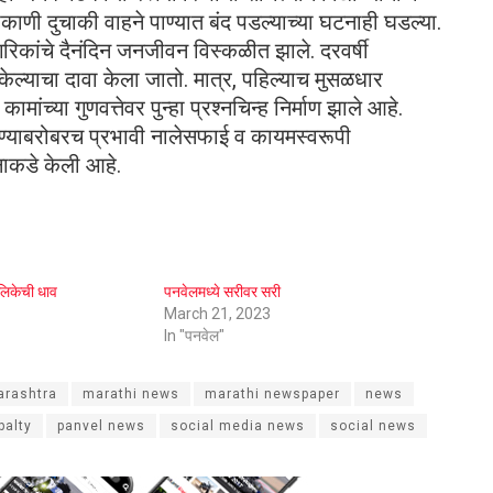
ाणी दुचाकी वाहने पाण्यात बंद पडल्याच्या घटनाही घडल्या.
गरिकांचे दैनंदिन जनजीवन विस्कळीत झाले. दरवर्षी
केल्याचा दावा केला जातो. मात्र, पहिल्याच मुसळधार
्या गुणवत्तेवर पुन्हा प्रश्नचिन्ह निर्माण झाले आहे.
रण्याबरोबरच प्रभावी नालेसफाई व कायमस्वरूपी
ाकडे केली आहे.
लिकेची धाव
पनवेलमध्ये सरीवर सरी
March 21, 2023
In "पनवेल"
rashtra
marathi news
marathi newspaper
news
palty
panvel news
social media news
social news