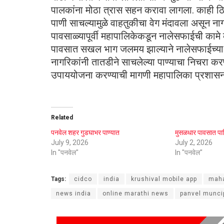
पालकांना मोठा त्रास सहन करावा लागला. काही ठिक
पाणी साचल्यामुळे वाहतुकीचा वेग मंदावला असून ना
पावसाळ्यापूर्वी महापालिकेकडून नालेसफाईची कामे 
पावसात सखल भाग जलमय झाल्याने नालेसफाईच्या कामांच
नागरिकांनी तातडीने साचलेल्या पाण्याचा निचरा क
उपाययोजना करण्याची मागणी महापालिका प्रशासन
Related
पनवेल शहर गुडघाभर पाण्यात
मुसळधार पावसात पा
July 9, 2026
July 2, 2026
In "पनवेल"
In "पनवेल"
Tags:
cidco
india
krushival mobile app
maha
news india
online marathi news
panvel munci