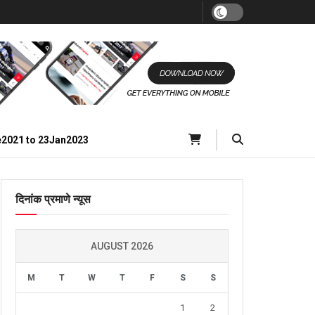
e2021 to 23Jan2023
दिनांक प्रमाणे न्यूस
AUGUST 2026
M
T
W
T
F
S
S
1
2