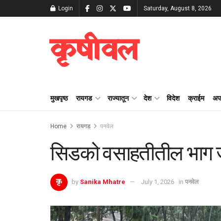
Login
Saturday, August 8, 2026
कृषीवल
मुखपृष्ठ
रायगड
राज्यातून
देश
विदेश
क्राईम
अप
Home
रायगड
पनवेल
सिडको वसाहतीतील भाग
by
Sanika Mhatre
July 1, 2026
in
पनवेल