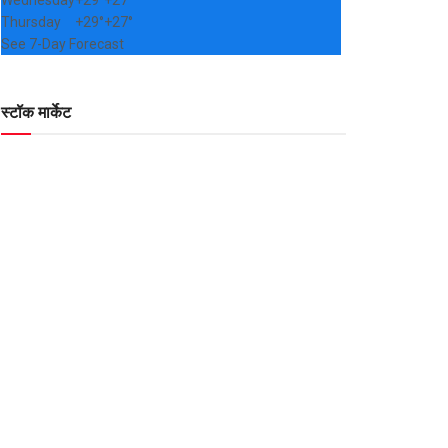
Wednesday
+
29°
+
27°
Thursday
+
29°
+
27°
See 7-Day Forecast
स्टॉक मार्केट