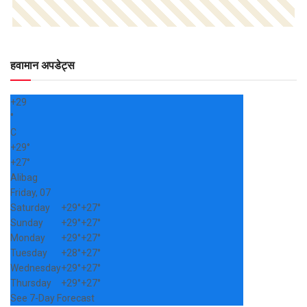
हवामान अपडेट्स
+
29
°
C
+
29°
+
27°
Alibag
Friday, 07
Saturday
+
29°
+
27°
Sunday
+
29°
+
27°
Monday
+
29°
+
27°
Tuesday
+
28°
+
27°
Wednesday
+
29°
+
27°
Thursday
+
29°
+
27°
See 7-Day Forecast