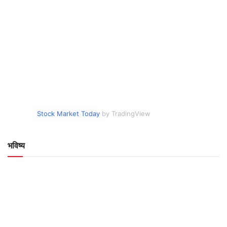
Stock Market Today
by TradingView
भविष्य