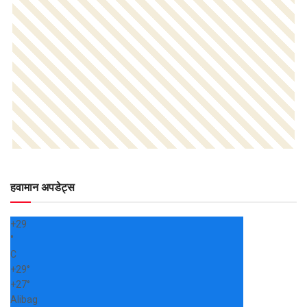
हवामान अपडेट्स
+
29
°
C
+
29°
+
27°
Alibag