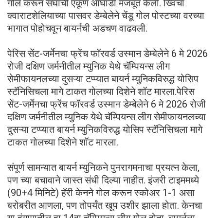
गोल करून संघाची एकूण आघाडी मजबूत केली. ख्विचा
क्वाराटशेलियाच्या पासवर डेम्बेलेने चेंडू गोल पोस्टच्या वरच्या
भागात पोहोचवून बायर्नची अडचण वाढवली.
पेरिस सेंट-जर्मेनचा फ्रेंच फॉरवर्ड उस्मान डेम्बेलेने 6 मे 2026
रोजी दक्षिण जर्मनीतील म्युनिक येथे चॅम्पियन्स लीग
सेमीफायनलच्या दुसऱ्या टप्प्यात बायर्न म्युनिकविरुद्ध योसिप
स्टॅनिसिचला मागे टाकत गोलच्या दिशेने शॉट मारला.पेरिस
सेंट-जर्मेनचा फ्रेंच फॉरवर्ड उस्मान डेम्बेलेने 6 मे 2026 रोजी
दक्षिण जर्मनीतील म्युनिक येथे चॅम्पियन्स लीग सेमीफायनलच्या
दुसऱ्या टप्प्यात बायर्न म्युनिकविरुद्ध योसिप स्टॅनिसिचला मागे
टाकत गोलच्या दिशेने शॉट मारला.
संपूर्ण सामन्यात बायर्न म्युनिकने पुनरागमनाचा प्रयत्न केला,
पण च्या बचावाने जास्त संधी दिल्या नाहीत. इंजरी टाइममध्ये
(90+4 मिनिटे) हॅरी केनने गोल करून स्कोअर 1-1 असा
बरोबरीत आणला, पण तोपर्यंत खूप उशीर झाला होता. केनचा
या हंगामातील हा 14वा चॅम्पियन्स लीग गोल होता. बायर्नला