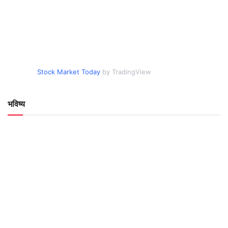
Stock Market Today
by TradingView
भविष्य