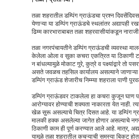
तळा शहरातील डम्पिंग ग्राऊंडचा प्रश्न दिवसेंदिवस
येणाऱ्या या डम्पिंग ग्राऊंडचे स्थलांतर अद्यापही
ढिम्म कारभाराबाबत तळा शहरवासीयांकडून नाराजी व
तळा नगरपंचायतीने डम्पिंग ग्राऊंडची व्यवस्था म
केलेला ओला व सुका कचरा एकत्रित या ठिकाणी टाकल
न बांधल्यामुळे मोकाट गुरे, कुत्रे व पक्ष्यांद्वारे त
असते जवळच तहसिल कार्यालय असल्याने जाणाऱ्या येण
डम्पिंग ग्राऊंड शेजारीच निम्म्या शहराला पाणी प
डम्पिंग ग्राऊंडवर टाकलेला हा कचरा कुजून घाण 
आरोग्यावर होण्याची शक्यता नाकारता येत नाही. त
खेळ सुरू असल्याचे चित्र दिसत आहे. या डम्पिंग ग्
मालकी हक्क असलेल्या जागेत होणार असल्याचे नगरपं
ठिकाणी काम ही पूर्ण करण्यात आले आहे. मात्र, अ
यामुळे तळा शहरातील कचऱ्याची समस्या बिकट हो