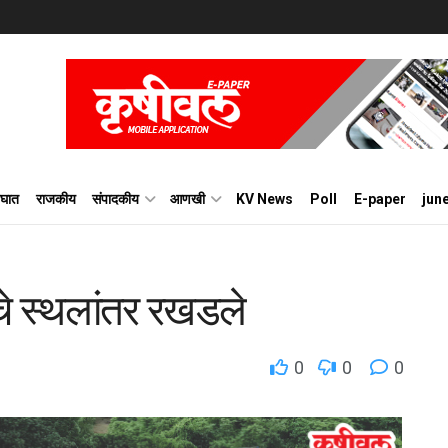
घात
राजकीय
संपादकीय
आणखी
KV News
Poll
E-paper
jun
डचे स्थलांतर रखडले
0
0
0