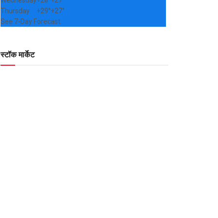
Wednesday
+
28°
+
27°
Thursday
+
29°
+
27°
See 7-Day Forecast
स्टॉक मार्केट