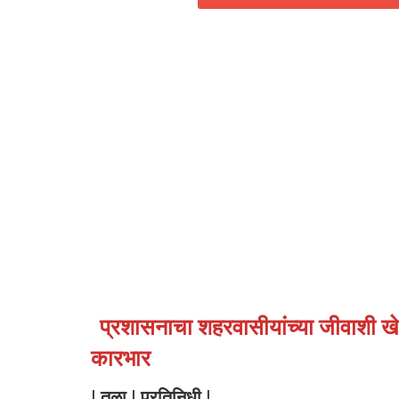
प्रशासनाचा शहरवासीयांच्या जीवाशी ख
कारभार
| तळा | प्रतिनिधी |