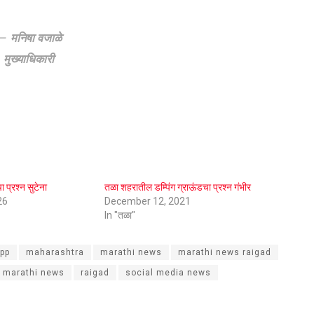
मनिषा वजाळे
मुख्याधिकारी
ा प्रश्न सुटेना
तळा शहरातील डम्पिंग ग्राऊंडचा प्रश्‍न गंभीर
26
December 12, 2021
In "तळा"
app
maharashtra
marathi news
marathi news raigad
e marathi news
raigad
social media news