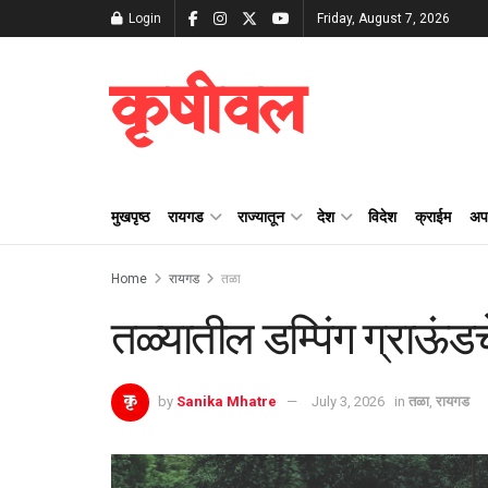
Login
Friday, August 7, 2026
कृषीवल
मुखपृष्ठ
रायगड
राज्यातून
देश
विदेश
क्राईम
अप
Home
रायगड
तळा
तळ्यातील डम्पिंग ग्राऊं
by
Sanika Mhatre
July 3, 2026
in
तळा
,
रायगड