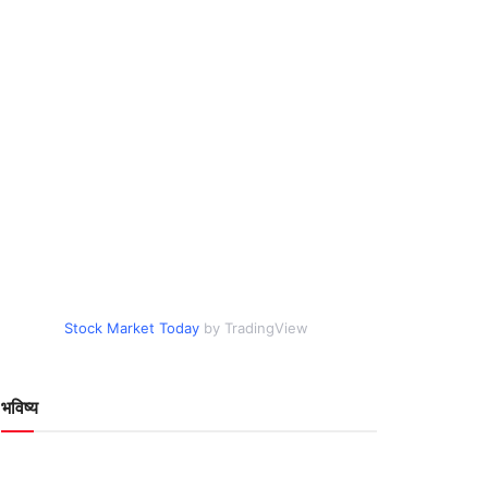
Stock Market Today
by TradingView
भविष्य