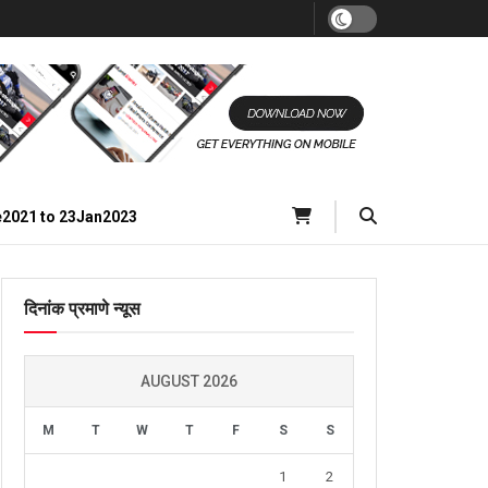
e2021 to 23Jan2023
दिनांक प्रमाणे न्यूस
AUGUST 2026
M
T
W
T
F
S
S
1
2