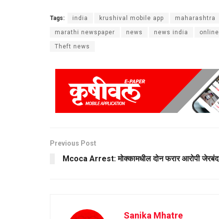
Tags:
india
krushival mobile app
maharashtra
marathi newspaper
news
news india
onlin
Theft news
Previous Post
Mcoca Arrest: मोक्कामधील दोन फरार आरोपी जेरबंद
Sanika Mhatre