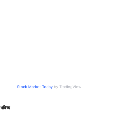
Stock Market Today
by TradingView
भविष्य