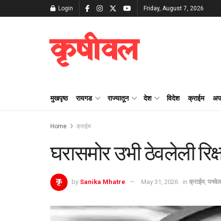
Login
Friday, August 7, 2026
कृषीवल
मुखपृष्ठ
रायगड
राज्यातून
देश
विदेश
क्राईम
अप
Home
क्राईम
घरासमोर उभी ठेवलेली रिक्
by
Sanika Mhatre
May 31, 2026
in
क्राईम
,
पनवे