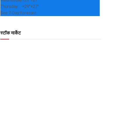
Wednesday
+
29°
+
27°
Thursday
+
29°
+
27°
See 7-Day Forecast
स्टॉक मार्केट