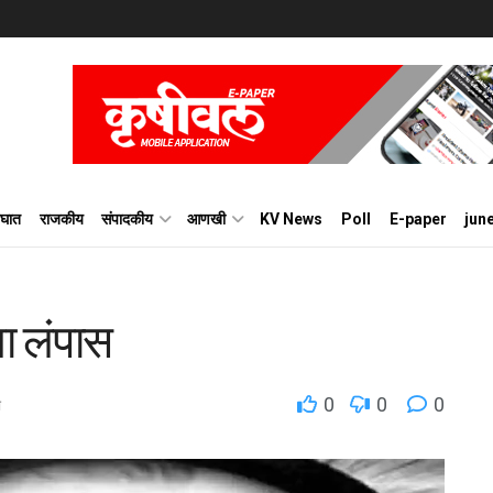
घात
राजकीय
संपादकीय
आणखी
KV News
Poll
E-paper
jun
षा लंपास
0
0
0
ल