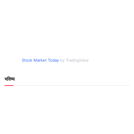
Stock Market Today
by TradingView
भविष्य