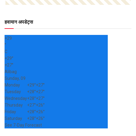
हवामान अपडेट्स
+
29
°
C
+
29°
+
27°
Alibag
Sunday, 09
Monday
+
29°
+
27°
Tuesday
+
28°
+
27°
Wednesday
+
28°
+
27°
Thursday
+
27°
+
26°
Friday
+
28°
+
26°
Saturday
+
28°
+
26°
See 7-Day Forecast