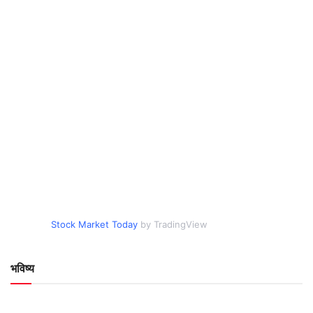
Stock Market Today
by TradingView
भविष्य