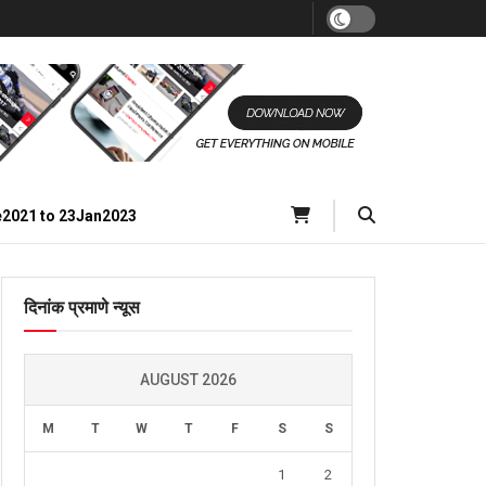
e2021 to 23Jan2023
दिनांक प्रमाणे न्यूस
AUGUST 2026
M
T
W
T
F
S
S
1
2