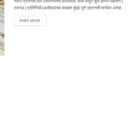
नवीन द्रुतगर्ती मार्ग उभारण्याच्या हालचाली; चौक येथून सुरू होणार महामार्ग |
रायगड | प्रतिनिधी |अलीकडच्या काळात मुंबई-पुणे द्रुतगती मार्गावर अनेक ...
DETAILS
READ MORE