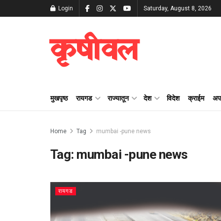
Login
Saturday, August 8, 2026
कृषीवल
मुखपृष्ठ
रायगड
राज्यातून
देश
विदेश
क्राईम
अप
Home
Tag
mumbai -pune news
Tag:
mumbai -pune news
रायगड