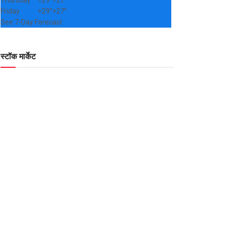
Thursday
+
29°
+
27°
Friday
+
29°
+
27°
See 7-Day Forecast
स्टॉक मार्केट