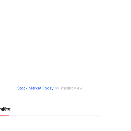
Stock Market Today
by TradingView
भविष्य