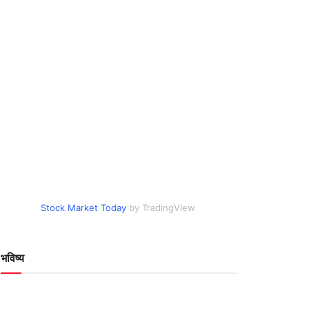
Stock Market Today
by TradingView
भविष्य