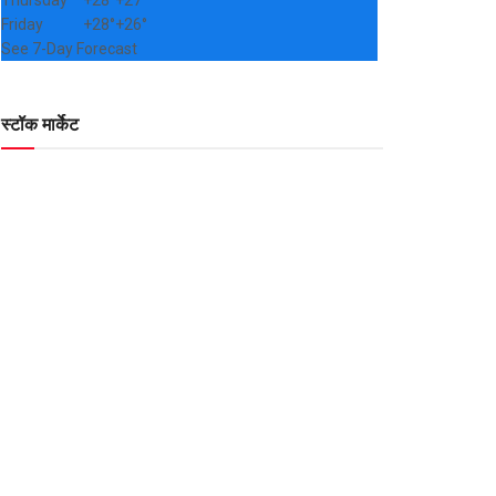
Thursday
+
28°
+
27°
Friday
+
28°
+
26°
See 7-Day Forecast
स्टॉक मार्केट