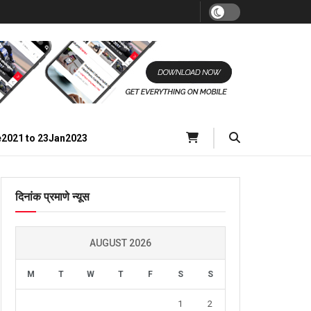
e2021 to 23Jan2023
दिनांक प्रमाणे न्यूस
AUGUST 2026
M
T
W
T
F
S
S
1
2