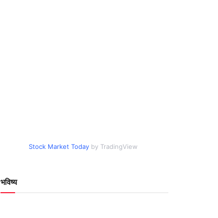
Stock Market Today
by TradingView
भविष्य