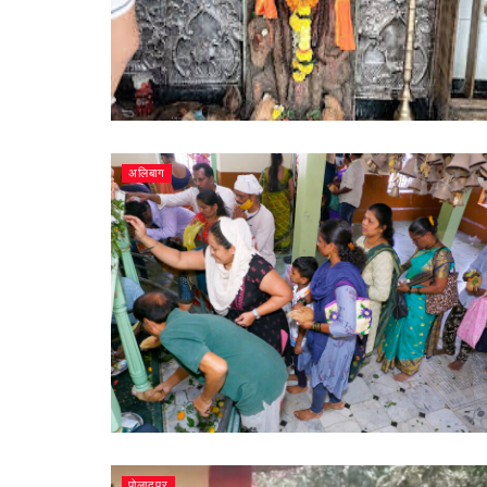
अलिबाग
पोलादपूर