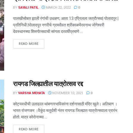
BY
SAYALI PATIL
MARCH 22, 2022
0
पालखीसोबत झाली रंगांची उधळण; आता 13 एप्रिलला जत्रौत्सव| पोलादपूर |
प्रतिनिधी |पोलादपूर नगरीचे ग्रामदैवत श्रीकाळभैरवनाथ जोगेश्‍वरी
देवस्थानच्या शिमगोत्सवाची सांगता दरवर्षीप्रमाणे ...
DETAILS
READ MORE
रायगड जिल्ह्यातील यात्रोत्सव रद्द
BY
VARSHA MEHATA
NOVEMBER 10, 2021
0
कोट्यवधीची उलाढाल थांबणारभाविकांना दर्शनासाठी मंदिर खुले। अलिबाग ।
भारत रांजणकर ।वैकुंठ चतुर्दशी नंतर रायगड जिल्ह्यात यात्रोत्सवाला प्रारंभ
होतो. मात्र कोरोनाच्या ...
DETAILS
READ MORE