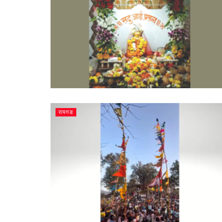
रायगड