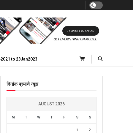
e2021 to 23Jan2023
दिनांक प्रमाणे न्यूस
AUGUST 2026
M
T
W
T
F
S
S
1
2