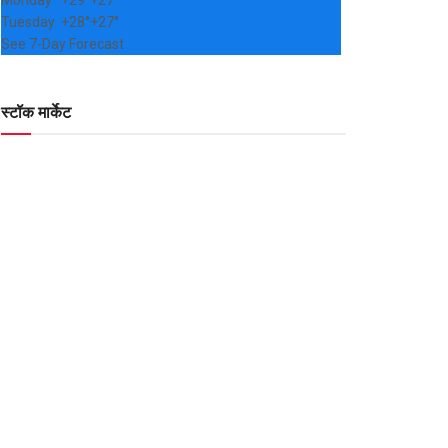
Monday
+
29°
+
27°
Tuesday
+
28°
+
27°
See 7-Day Forecast
स्टॉक मार्केट