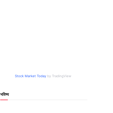
Stock Market Today
by TradingView
भविष्य