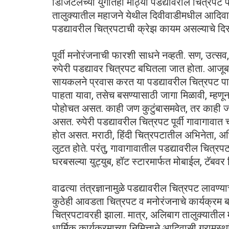
डिजिटलच्या युगातही मोठ्या पडद्यावरील चित्रपट 
तालुक्यातील महाजने येथील दिवीवाडीमधील आदिवासी ग
पडद्यावरील चित्रपटाची क्रेझ कायम असल्याचे दिस
पूर्वी मनोरंजनाची फारशी साधने नव्हती. सण, उत्सव, 
रुपेरी पडद्यावर चित्रपट बघितला जात होता. आजूब
सायकलने प्रवास करत या पडद्यावरील चित्रपट पाह
पाहता यावा, तसेच बसण्यासाठी जागा मिळावी, म्हणू
पोहोचत असत. काही जण कुटुंबासमवेत, तर काही जण
असत. रुपेरी पडद्यावरील चित्रपट पूर्वी गावागावात 
होत असत. मराठी, हिंदी चित्रपटातील अभिनेता, अ
लुटत होते. परंतु, गावागावातील पडद्यावरील चित्र
घरबसल्या युट्युब, हॉट स्टारमार्फत मोबाईल, टॅबव
वाढत्या तंत्रज्ञानामुळे पडद्यावरील चित्रपट लाव
कुठेही आवडता चित्रपट व मनोरंजनाचे कार्यक्रम बघण
चित्रपटावरही झाला. मात्र, अलिबाग तालुक्यातील 
धार्मिक कार्यक्रमाच्या निमित्ताने आदिवासी ग्रामस्