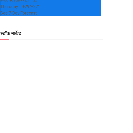
Wednesday
+
29°
+
27°
Thursday
+
29°
+
27°
See 7-Day Forecast
स्टॉक मार्केट