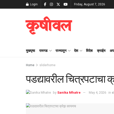
Login
Friday, August 7, 2026
कृषीवल
मुखपृष्ठ
रायगड
राज्यातून
देश
विदेश
क्राईम
अप
Home
sliderhome
पडद्यावरील चित्रपटाचा 
by
Sanika Mhatre
May 4, 2026
in
s