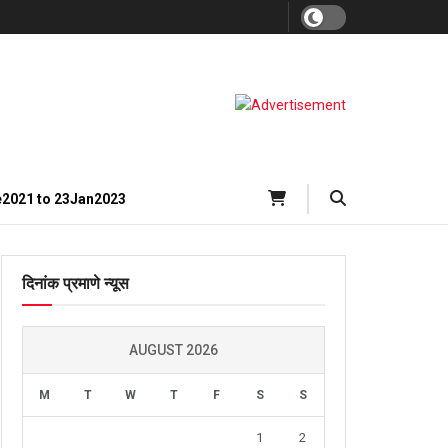
e2021 to 23Jan2023
दिनांक प्रमाणे न्यूस
AUGUST 2026
M
T
W
T
F
S
S
1
2