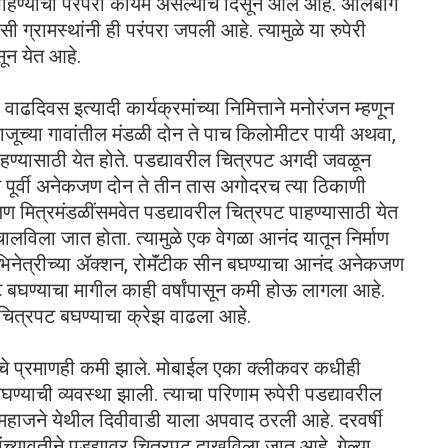
पाहण्याची परंपरा कायम असल्याचे दिसून आले आहे. अलिबाग
्रामस्थांनी ही परंपरा जपली आहे. त्यामुळे या रुपेरी
ून येत आहे.
वाढदिवस इत्यादी कार्यक्रमांच्या निमित्ताने मनोरंजन म्हणून
ाजूच्या गावांतील मंडळी दोन ते पाच किलोमीटर पायी अथवा,
ण्यासाठी येत होते. पडद्यावरील चित्रपट अगदी जवळून
न पूर्वी अनेकजण दोन ते तीन तास अगोदरच त्या ठिकाणी
 मित्रमंडळींसमवेत पडद्यावरील चित्रपट पाहण्यासाठी येत
चालविला जात होता. त्यामुळे एक वेगळा आनंद यातून निर्माण
भिनेत्रीच्या ॲक्शन, रोमॅंटीक सीन बघण्याचा आनंद अनेकजण
पट बघण्याचा मागील काही वर्षांपासून कमी होऊ लागला आहे.
र चित्रपट बघण्याचा क्रेझ वाढला आहे.
ण्याचे प्रमाणही कमी झाले. मोबाईल एका क्लीकवर कधीही
्याची व्यवस्था झाली. त्याचा परिणाम रुपेरी पडद्यावरील
महाजने येथील दिवीवाडी याला अपवाद ठरली आहे. दरवर्षी
थांच्यावतीने पडद्यावर चित्रपट दाखविला जात आहे. गेल्या