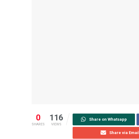
0
116
Share on Whatsapp
SHARES
VIEWS
Share via Emai