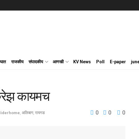
घात
राजकीय
संपादकीय
आणखी
KV News
Poll
E-paper
jun
क्रेझ कायमच
0
0
0
liderhome
,
अलिबाग
,
रायगड