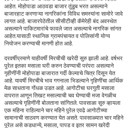
आहेत. मोहोपाडा आठवडा बाजार तुंडूब भरत असल्याने
बाजारहाट करणाऱ्या नागरिकांना विविध समस्यांना सामोरे जावे
लागत आहे. बाजारपेठेतील सीसीटीव्ही कॅमेरेही बंद अवस्थेत
असल्याने पाकिटमारांचे फावले जात असल्याचे नागरिक सांगत
आहेत.यासाठी स्थानिक ग्रामपंचायत व पोलिसांनी योग्य
नियोजन करण्याची मागणी होत आहे.
दरवर्षीप्रमाणे याहीवर्षी मिरचीची खरेदी सुरु झाली आहे. वर्षभर
पुरेल इतका मसाला घरी करुन ठेवण्याची परंपरा असल्याने
गृहीणींनी मोहोपाडा बाजारात गर्दी केल्याचे चित्र दिसून येत
आहे. यावर्षी मिरचीचे भाव गगनाला भिडल्याने गृहिणींचा आर्थिक
मेळ साधताना गोंधळ उडत आहे. आगोटीचा घरगुती मसाला
वापरात आणून तिखट मसाल्याची चव घेण्याची मजा वेगळीच
असल्याचे गृहिणींनी बोलताना सांगितले. पावसाळा सुरु व्हायला
एक महिना राहिल्याने चार महिने पुरेल एवढे आगोटीच्या
सामानाची साठवण करण्यात येत असते. पावसाळ्यात चार महिने
पुरेल असे कडधान्ये, मसाला, पापड व इतर सामन खरेदी