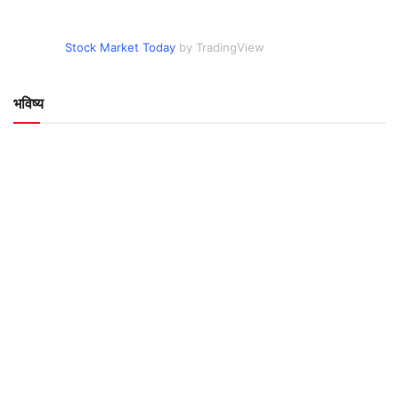
Stock Market Today
by TradingView
भविष्य