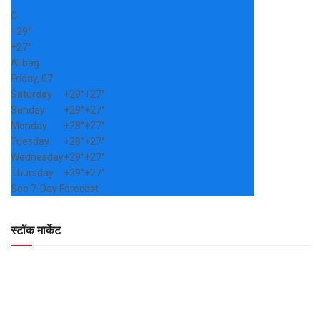
C
+
29°
+
27°
Alibag
Friday, 07
Saturday
+
29°
+
27°
Sunday
+
29°
+
27°
Monday
+
28°
+
27°
Tuesday
+
28°
+
27°
Wednesday
+
29°
+
27°
Thursday
+
29°
+
27°
See 7-Day Forecast
स्टॉक मार्केट