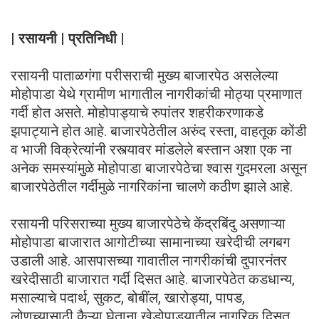
| रसायनी | प्रतिनिधी |
रसायनी पाताळगंगा परीसराची मुख्य बाजारपेठ असलेल्या
मोहोपाडा येथे ग्रामीण भागातील नागरीकांची मोठ्या प्रमाणात
गर्दी होत असते. मोहोपाड्याचे रुपांतर शहरीकरणाकडे
झपाट्याने होत आहे. बाजारपेठेतील अरुंद रस्ता, वाहतूक कोंडी
व भाजी विक्रेत्यांनी रस्त्यावर मांडलेले बस्तान अशा एक ना
अनेक समस्यांमुळे मोहोपाडा बाजारपेठेचा श्वास गुदमरला असून
बाजारपेठेतील गर्दीमुळे नागरिकांना चालणे कठीण झाले आहे.
रसायनी परिसराच्या मुख्य बाजारपेठेचे केंद्रबिंदु असणाऱ्या
मोहोपाडा बाजारात आगोटीच्या सामानाच्या खरेदीची लगबग
उडाली आहे. आसपासच्या गावातील नागरीकांची दुपारनंतर
खरेदीसाठी बाजारात गर्दी दिसत आहे. बाजारपेठेत कडधान्य,
मसाल्याचे पदार्थ, सुकट, बोबींल, खारोड्या, पापड,
लोणच्यासाठी कैऱ्या घेताना खेडोपाड्यातील नागरिक दिसत