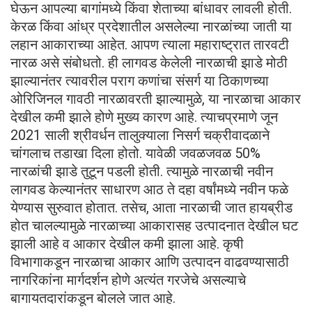
घेऊन आपल्या बागांमध्ये किंवा शेताच्या बांधावर लावली होती.
केरळ किंवा आंध्र प्रदेशातील असलेल्या नारळांच्या जाती या
लहान आकाराच्या आहेत. आपण त्याला महाराष्ट्रात तारवटी
नारळ असे संबोधतो. ही लागवड केलेली नारळाची झाडे मोठी
झाल्यानंतर त्यावरील पराग कणांचा संसर्ग या ठिकाणच्या
ओरिजिनल गावठी नारळावरती झाल्यामुळे, या नारळाचा आकार
देखील कमी झाले होणे मुख्य कारण आहे. त्याचप्रमाणे जून
2021 साली श्रीवर्धन तालुक्याला निसर्ग चक्रीवादळाने
चांगलाच तडाखा दिला होतो. यावेळी जवळजवळ 50%
नारळांची झाडे तुटून पडली होती. त्यामुळे नारळाची नवीन
लागवड केल्यानंतर साधारण आठ ते दहा वर्षांमध्ये नवीन फळे
येण्यास सुरुवात होतात. तसेच, आता नारळाची जात हायब्रीड
होत चालल्यामुळे नारळाच्या आकारासह उत्पादनात देखील घट
झाली आहे व आकार देखील कमी झाला आहे. कृषी
विभागाकडून नारळाचा आकार आणि उत्पादन वाढवण्यासाठी
नागरिकांना मार्गदर्शन होणे अत्यंत गरजेचे असल्याचे
बागायतदारांकडून बोलले जात आहे.