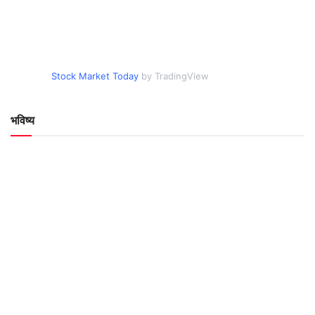
Stock Market Today
by TradingView
भविष्य