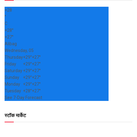
+
28
°
C
+
28°
+
27°
Alibag
Wednesday, 05
Thursday
+
29°
+
27°
Friday
+
29°
+
27°
Saturday
+
29°
+
27°
Sunday
+
29°
+
27°
Monday
+
29°
+
27°
Tuesday
+
28°
+
27°
See 7-Day Forecast
स्टॉक मार्केट