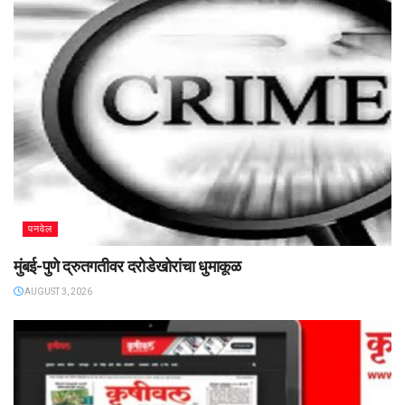
पनवेल
मुंबई-पुणे द्रुतगतीवर दरोडेखोरांचा धुमाकूळ
AUGUST 3, 2026