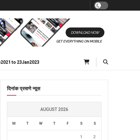
e2021 to 23Jan2023
दिनांक प्रमाणे न्यूस
AUGUST 2026
M
T
W
T
F
S
S
1
2