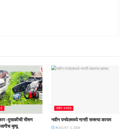
ME
नवीन पनवेल
र -दुचाकीची भीषण
नवीन पनवेलमध्ये नागरी समस्या कायम
ागीच मृत्यू
AUGUST 3, 2026