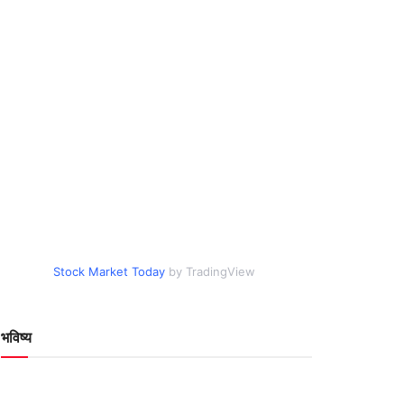
Stock Market Today
by TradingView
भविष्य