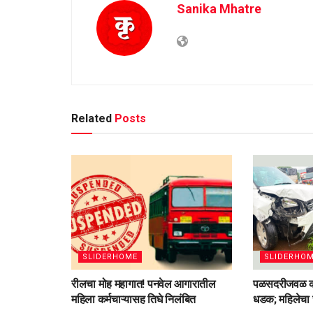
Sanika Mhatre
Related
Posts
SLIDERHOME
SLIDERHO
रीलचा मोह महागात! पनवेल आगारातील
पळसदरीजवळ का
महिला कर्मचाऱ्यासह तिघे निलंबित
धडक; महिलेचा ज