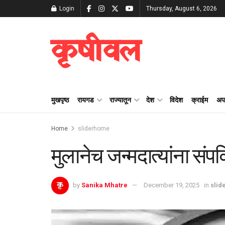
Login
Thursday, August 6, 2026
कृषीवल
मुखपृष्ठ
रायगड
राज्यातून
देश
विदेश
क्राईम
अप
Home
sliderhome
मुलानेच जन्मदात्यांना संपव
by
Sanika Mhatre
December 19, 2025
in
sli