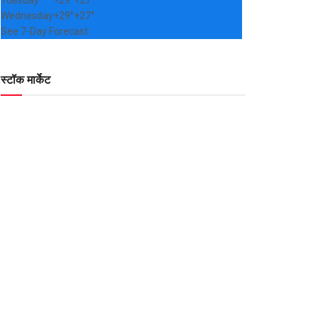
Tuesday
+
29°
+
27°
Wednesday
+
29°
+
27°
See 7-Day Forecast
स्टॉक मार्केट