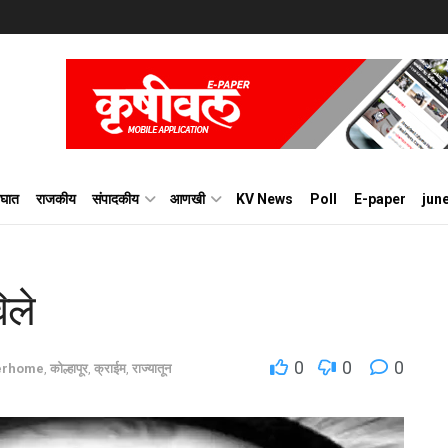
घात
राजकीय
संपादकीय
आणखी
KV News
Poll
E-paper
jun
िले
0
0
0
derhome
,
कोल्हापूर
,
क्राईम
,
राज्यातून