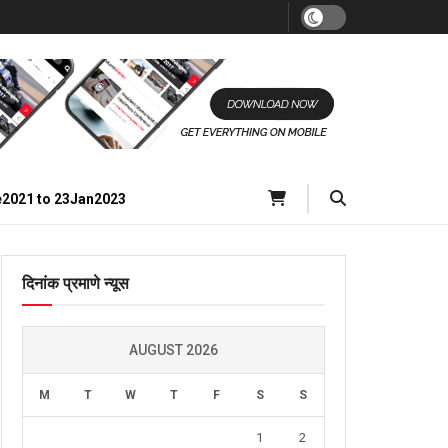
e2021 to 23Jan2023
दिनांक प्रमाणे न्यूस
AUGUST 2026
M
T
W
T
F
S
S
1
2