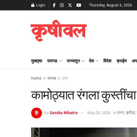
Login
Thursday, August 6, 2026
कृषीवल
मुखपृष्ठ
रायगड
राज्यातून
देश
विदेश
क्राईम
अप
Home
रायगड
उरण
कामोठ्यात रंगला कुस्तींच
by
Sanika Mhatre
May 20, 2026
in
उरण
,
क्रीडा
,