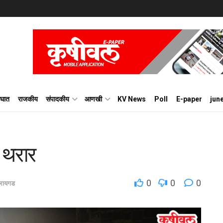
घात
राजकीय
संपादकीय
आणखी
KV News
Poll
E-paper
jun
ा थरार
0
0
0
रायगड