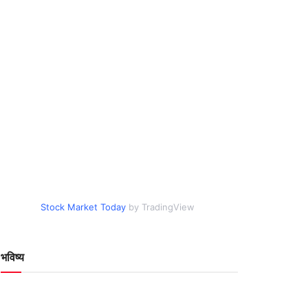
Stock Market Today
by TradingView
भविष्य