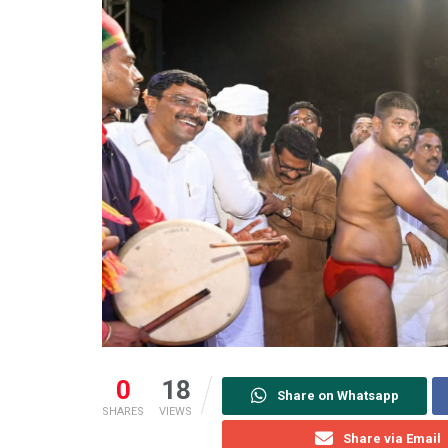
0
18
Share on Whatsapp
SHARES
VIEWS
Share via Email