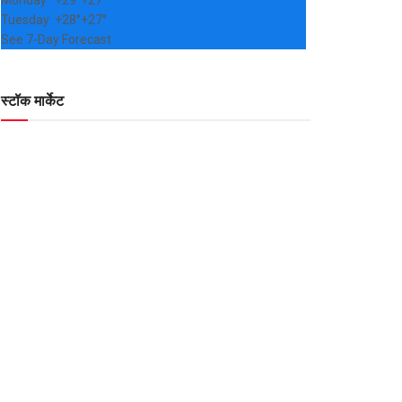
Monday
+
29°
+
27°
Tuesday
+
28°
+
27°
See 7-Day Forecast
स्टॉक मार्केट