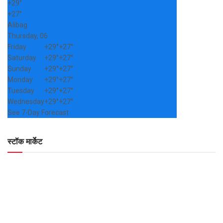
+
29°
+
27°
Alibag
Thursday, 06
Friday
+
29°
+
27°
Saturday
+
29°
+
27°
Sunday
+
29°
+
27°
Monday
+
29°
+
27°
Tuesday
+
29°
+
27°
Wednesday
+
29°
+
27°
See 7-Day Forecast
स्टॉक मार्केट