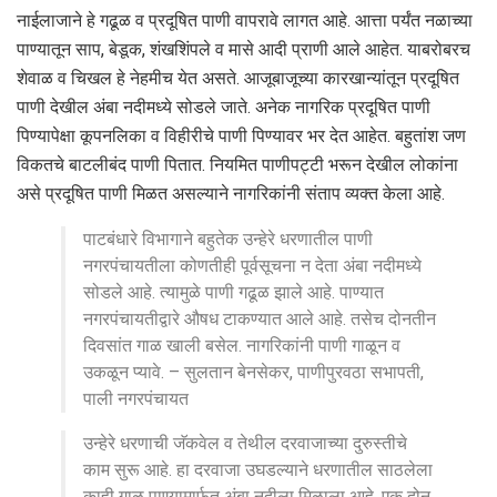
नाईलाजाने हे गढूळ व प्रदूषित पाणी वापरावे लागत आहे. आत्ता पर्यंत नळाच्या
पाण्यातून साप, बेडूक, शंखशिंपले व मासे आदी प्राणी आले आहेत. याबरोबरच
शेवाळ व चिखल हे नेहमीच येत असते. आजूबाजूच्या कारखान्यांतून प्रदूषित
पाणी देखील अंबा नदीमध्ये सोडले जाते. अनेक नागरिक प्रदूषित पाणी
पिण्यापेक्षा कूपनलिका व विहीरीचे पाणी पिण्यावर भर देत आहेत. बहुतांश जण
विकतचे बाटलीबंद पाणी पितात. नियमित पाणीपट्टी भरून देखील लोकांना
असे प्रदूषित पाणी मिळत असल्याने नागरिकांनी संताप व्यक्त केला आहे.
पाटबंधारे विभागाने बहुतेक उन्हेरे धरणातील पाणी
नगरपंचायतीला कोणतीही पूर्वसूचना न देता अंबा नदीमध्ये
सोडले आहे. त्यामुळे पाणी गढूळ झाले आहे. पाण्यात
नगरपंचायतीद्वारे औषध टाकण्यात आले आहे. तसेच दोनतीन
दिवसांत गाळ खाली बसेल. नागरिकांनी पाणी गाळून व
उकळून प्यावे. – सुलतान बेनसेकर, पाणीपुरवठा सभापती,
पाली नगरपंचायत
उन्हेरे धरणाची जॅकवेल व तेथील दरवाजाच्या दुरुस्तीचे
काम सुरू आहे. हा दरवाजा उघडल्याने धरणातील साठलेला
काही गाळ पाण्यामार्फत अंबा नदीला मिळाला आहे. एक दोन