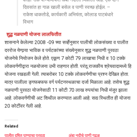
दिवसांत हा गाळ खाली बसेल व पाणी स्वच्छ होईल. –
राकेश धाकतोडे, कार्यकारी अभियंता, कोलाड पाटबंधारे
विभाग
शुद्ध नळपाणी योजना लालफितीत
शासनाने केलेल्या 2008 -09 च्या सर्व्हेनुसार पालीची लोकसंख्या व पालीत
दररोज येणार्‍या भाविक व पर्यटकांच्या संख्येनुसार शुद्ध नळपाणी पुरवठा
योजनेचे नियोजन केले होते. एकूण 7 कोटी 79 लाखाचा निधी व 10 टक्के
लोकवर्गणीद्वारा नळयोजना उभी राहणार होती. परंतू राजकीय श्रेयवादामध्ये हि
योजना रखडली गेली. त्याबरोबर 10 टक्के लोकवर्गणीचा प्रश्‍न देखिल होता.
मात्र पालीला ङ्गफबफफ वर्ग पर्यटनस्थळाचा दर्जा मिळाला आहे. तसेच शुद्ध
नळपाणी पुरवठा योजनेसाठी 11 कोटी 70 लाख रुपयांचा निधी मंजुर झाला
आहे. लोकवर्गणीची अट शिथील करण्यात आली आहे. सद्य स्थितीत ही योजना
20 कोटींवर गेली आहे.
Related
पालीत दूषित पाण्याचा पुरवठा
अंबा नदीचे पाणी गढूळ