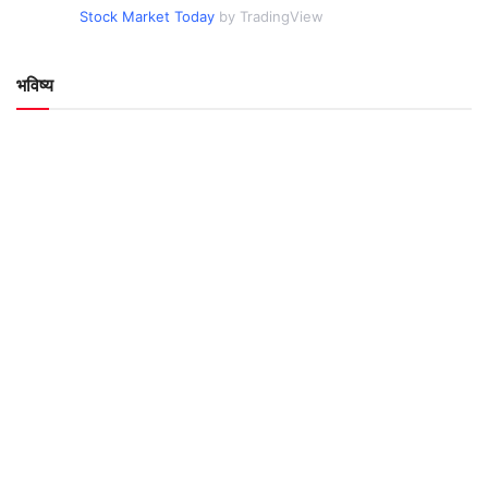
Stock Market Today
by TradingView
भविष्य