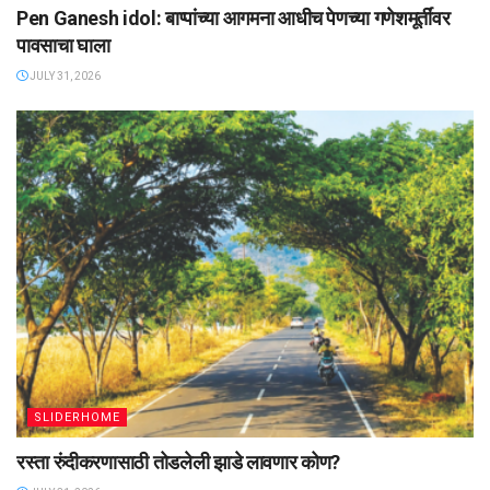
Pen Ganesh idol: बाप्पांच्या आगमना आधीच पेणच्या गणेशमूर्तींवर
पावसाचा घाला
JULY 31, 2026
SLIDERHOME
रस्ता रुंदीकरणासाठी तोडलेली झाडे लावणार कोण?