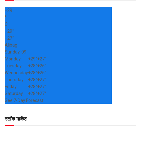
+
29
°
C
+
29°
+
27°
Alibag
Sunday, 09
Monday
+
29°
+
27°
Tuesday
+
28°
+
26°
Wednesday
+
28°
+
26°
Thursday
+
28°
+
27°
Friday
+
28°
+
27°
Saturday
+
28°
+
27°
See 7-Day Forecast
स्टॉक मार्केट