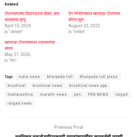
Related
टोलनाक्याच्या डिवायडरला ठोकर; कार
ऐन गणेशोत्सवात खारपाडा टोलनाका
चालकाचा मृत्यू
होणार सुरू
April 10, 2024
August 22, 2022
In "अपघात"
In "पनवेल"
खारपाडा टोलनाक्यावर पत्रकारांचा
संताप
May 21, 2026
In "पेण"
Tags:
india news
kharpada toll
Kharpada toll plaza
krushival
krushival news
krushival news app
maharashtra
marathi news
pen
PEN NEWS
raigad
raigad news
Previous Post
अनधिकृत नळजोडणीप्रकरणी ग्रामपंचायतींवर कारवाईची मागणी