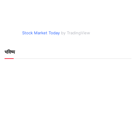
Stock Market Today
by TradingView
भविष्य