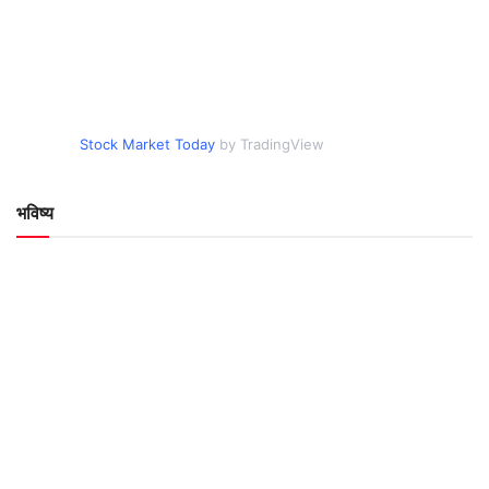
Stock Market Today
by TradingView
भविष्य