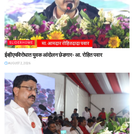
SLIDERHOME
ईव्हीएमविरोधात युवक आंदोलन छेडणार- आ. रोहित पवार
AUGUST 2, 2026