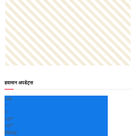
हवामान अपडेट्स
+
28
°
C
+
29°
+
27°
Alibag