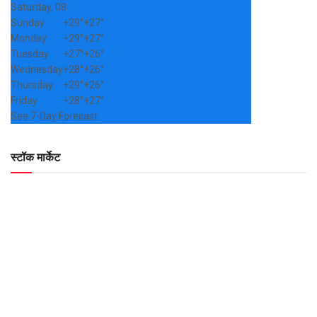
Saturday, 08
Sunday
+
29°
+
27°
Monday
+
29°
+
27°
Tuesday
+
27°
+
26°
Wednesday
+
28°
+
26°
Thursday
+
29°
+
26°
Friday
+
28°
+
27°
See 7-Day Forecast
स्टॉक मार्केट