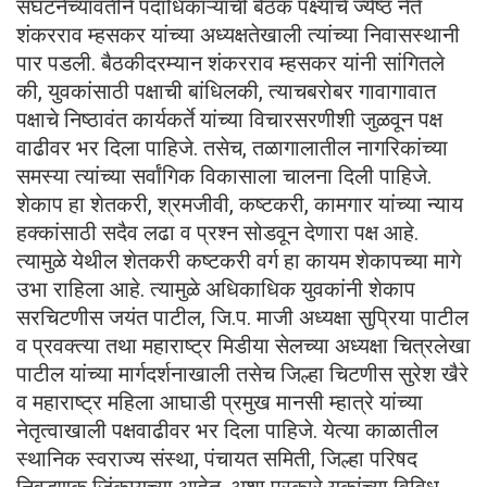
संघटनेच्यावतीने पदाधिकाऱ्यांची बैठक पक्ष्याचे ज्येष्ठ नेते
शंकरराव म्हसकर यांच्या अध्यक्षतेखाली त्यांच्या निवासस्थानी
पार पडली. बैठकीदरम्यान शंकरराव म्हसकर यांनी सांगितले
की, युवकांसाठी पक्षाची बांधिलकी, त्याचबरोबर गावागावात
पक्षाचे निष्ठावंत कार्यकर्ते यांच्या विचारसरणीशी जुळवून पक्ष
वाढीवर भर दिला पाहिजे. तसेच, तळागालातील नागरिकांच्या
समस्या त्यांच्या सर्वांगिक विकासाला चालना दिली पाहिजे.
शेकाप हा शेतकरी, श्रमजीवी, कष्टकरी, कामगार यांच्या न्याय
हक्कांसाठी सदैव लढा व प्रश्न सोडवून देणारा पक्ष आहे.
त्यामुळे येथील शेतकरी कष्टकरी वर्ग हा कायम शेकापच्या मागे
उभा राहिला आहे. त्यामुळे अधिकाधिक युवकांनी शेकाप
सरचिटणीस जयंत पाटील, जि.प. माजी अध्यक्षा सुप्रिया पाटील
व प्रवक्त्या तथा महाराष्ट्र मिडीया सेलच्या अध्यक्षा चित्रलेखा
पाटील यांच्या मार्गदर्शनाखाली तसेच जिल्हा चिटणीस सुरेश खैरे
व महाराष्ट्र महिला आघाडी प्रमुख मानसी म्हात्रे यांच्या
नेतृत्वाखाली पक्षवाढीवर भर दिला पाहिजे. येत्या काळातील
स्थानिक स्वराज्य संस्था, पंचायत समिती, जिल्हा परिषद
निवडणुक जिंकायच्या आहेत. अशा प्रकारे युकांच्या विविध