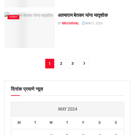
आत्माराम बेतकर यांना मातृशोक
अलिबाग
BY
KRUSHIVAL
MAY 3, 2024
1
2
3
दिनांक प्रमाणे न्यूस
MAY 2024
M
T
W
T
F
S
S