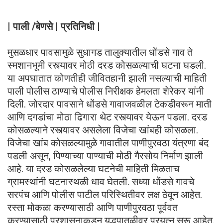
| पाली /बेणसे | प्रतिनिधी |
मुसळधार पावसामुळे सुधागड तालुक्यातील धोंडसे गाव ते
स्मशानभूमी रस्त्यावर मोठी दरड कोसळल्याची घटना घडली.
या अपघातात कोणतीही जीवितहानी झाली नसल्याची माहिती
पाली पोलीस ठाण्याचे पोलीस निरीक्षक हेमलता शेरेकर यांनी
दिली. जोरदार पावसाने धोंडसे गावाजवळील टेकडीवरून माती
आणि दगडांचा मोठा ढिगारा थेट रस्त्यावर येऊन पडला. दरड
कोसळल्याने रस्त्यावर असलेला विजेचा खांबही कोसळला.
विजेचा खांब कोसळल्यामुळे गावातील पाणीपुरवठा यंत्रणा बंद
पडली असून, पिण्याच्या पाण्याची मोठी गैरसोय निर्माण झाली
आहे. या दरड कोसळलेल्या घटनेची माहिती मिळताच
ग्रामस्थांनी घटनास्थळी धाव घेतली. सध्या धोंडसे गावचे
सरपंच आणि पोलीस पाटील परिस्थितीवर लक्ष ठेवून आहेत.
रस्ता मोकळा करण्यासाठी आणि पाणीपुरवठा पूर्ववत
करण्यासाठी प्रशासनाकडून युद्धपातळीवर प्रयत्न सुरू आहेत.