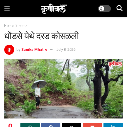
Home
रायगड
धोंडसे येथे दरड कोसळली
by
Sanika Mhatre
July 8, 2026
0