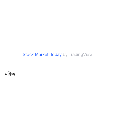
Stock Market Today
by TradingView
भविष्य