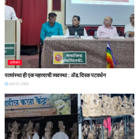
अलिबाग
पतसंस्था ही एक महत्त्वाची व्यवस्था : ॲड.दिपक पटवर्धन
JULY 31, 2026