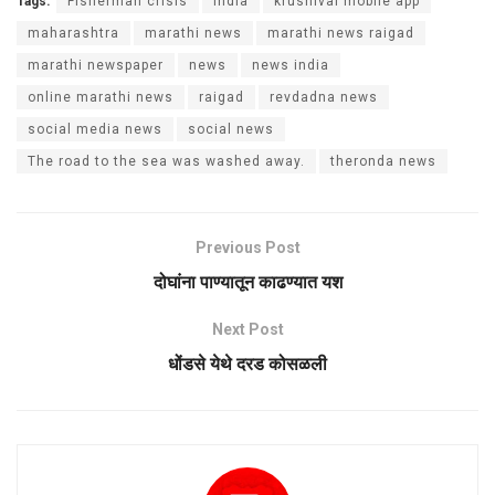
Tags:
Fisherman crisis
india
krushival mobile app
maharashtra
marathi news
marathi news raigad
marathi newspaper
news
news india
online marathi news
raigad
revdadna news
social media news
social news
The road to the sea was washed away.
theronda news
Previous Post
दोघांना पाण्यातून काढण्यात यश
Next Post
धोंडसे येथे दरड कोसळली