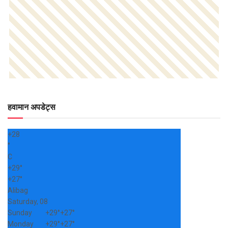
हवामान अपडेट्स
+
28
°
C
+
29°
+
27°
Alibag
Saturday, 08
Sunday
+
29°
+
27°
Monday
+
29°
+
27°