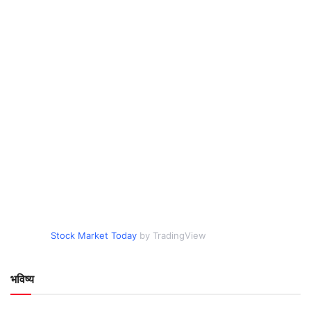
Stock Market Today
by TradingView
भविष्य