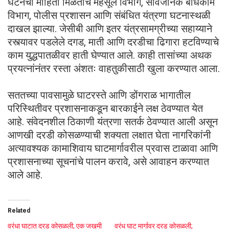
घटनेची माहिती मिळताच महसूल विभाग, सार्वजनिक बांधकाम
विभाग, पोलीस प्रशासन आणि संबंधित यंत्रणा घटनास्थळी
दाखल झाल्या. जेसीबी आणि इतर यंत्रसामग्रीच्या सहाय्याने
रस्त्यावर पडलेले दगड, माती आणि दरडीचा ढिगारा हटविण्याचे
काम युद्धपातळीवर हाती घेण्यात आले. काही तासांच्या अथक
प्रयत्नांनंतर रस्ता अंशतः वाहतुकीसाठी खुला करण्यात आला.
सततच्या पावसामुळे घाटरस्ते आणि डोंगराळ भागातील
परिस्थितीवर प्रशासनाकडून बारकाईने लक्ष ठेवण्यात येत
आहे. संवेदनशील ठिकाणी यंत्रणा सतर्क ठेवण्यात आली असून
आणखी दरडी कोसळण्याची शक्यता लक्षात घेता नागरिकांनी
अत्यावश्यक कामाशिवाय घाटमार्गावरील प्रवास टाळावा आणि
प्रशासनाच्या सूचनांचे पालन करावे, असे आवाहन करण्यात
आले आहे.
Related
वरंधा घाटात दरड कोसळली; एक जखमी
वरंध घाट मार्गावर दरड कोसळली;