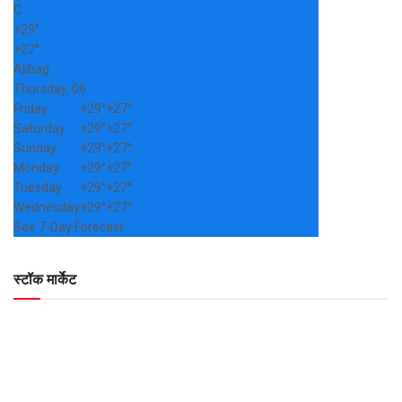
C
+
29°
+
27°
Alibag
Thursday, 06
Friday
+
29°
+
27°
Saturday
+
29°
+
27°
Sunday
+
29°
+
27°
Monday
+
29°
+
27°
Tuesday
+
29°
+
27°
Wednesday
+
29°
+
27°
See 7-Day Forecast
स्टॉक मार्केट