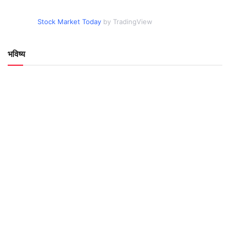
Stock Market Today
by TradingView
भविष्य