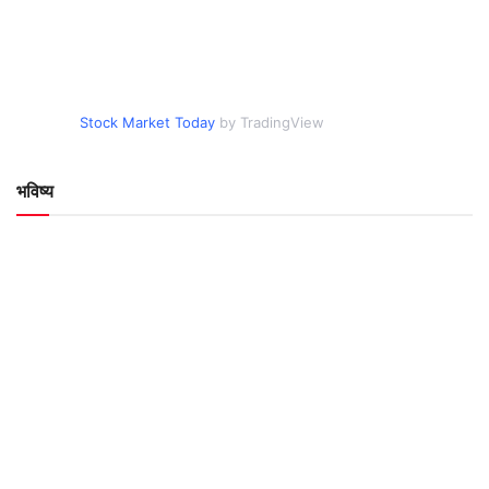
Stock Market Today
by TradingView
भविष्य