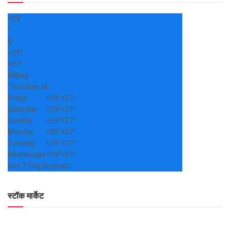
+
29
°
C
+
29°
+
27°
Alibag
Thursday, 06
Friday
+
29°
+
27°
Saturday
+
29°
+
27°
Sunday
+
29°
+
27°
Monday
+
29°
+
27°
Tuesday
+
29°
+
27°
Wednesday
+
29°
+
27°
See 7-Day Forecast
स्टॉक मार्केट