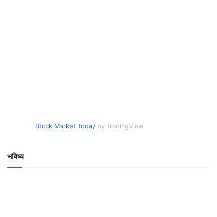
Stock Market Today
by TradingView
भविष्य