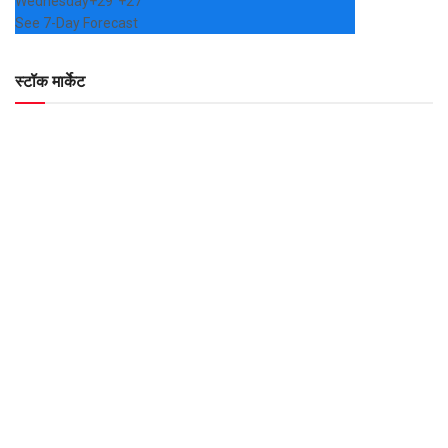
Wednesday
+
29°
+
27°
See 7-Day Forecast
स्टॉक मार्केट