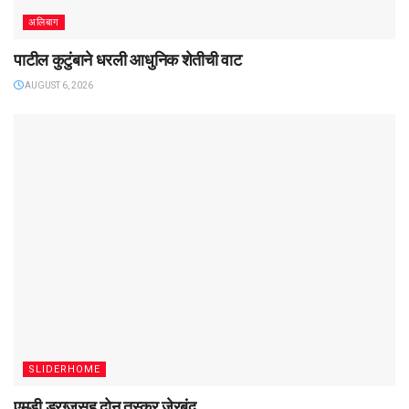
अलिबाग
पाटील कुटुंबाने धरली आधुनिक शेतीची वाट
AUGUST 6, 2026
SLIDERHOME
एमडी ड्रग्जसह दोन तस्कर जेरबंद