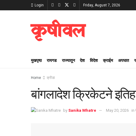
Login
Friday, August 7, 2026
कृषीवल
मुखपृष्ठ
रायगड
राज्यातून
देश
विदेश
क्राईम
अपघात
Home
क्रीडा
बांगलादेश क्रिकेटने इत
by
Sanika Mhatre
May 20, 2026
in