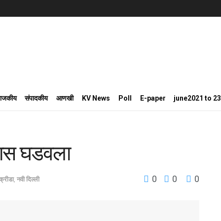
राजकीय
संपादकीय
आणखी
KV News
Poll
E-paper
june2021 to 2
िहास घडवला
0
0
0
क्रीडा
,
नवी दिल्ली