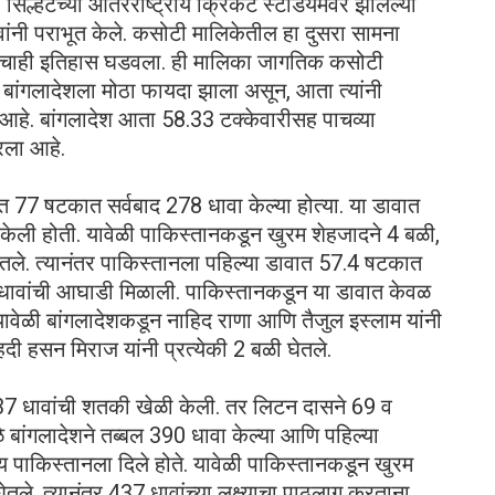
सिल्हेटच्या आंतरराष्ट्रीय क्रिकेट स्टेडियमवर झालेल्या
ांनी पराभूत केले. कसोटी मालिकेतील हा दुसरा सामना
ण्याचाही इतिहास घडवला. ही मालिका जागतिक कसोटी
े बांगलादेशला मोठा फायदा झाला असून, आता त्यांनी
े आहे. बांगलादेश आता 58.33 टक्केवारीसह पाचव्या
रला आहे.
त 77 षटकात सर्वबाद 278 धावा केल्या होत्या. या डावात
केली होती. यावेळी पाकिस्तानकडून खुरम शेहजादने 4 बळी,
तले. त्यानंतर पाकिस्तानला पहिल्या डावात 57.4 षटकात
46 धावांची आघाडी मिळाली. पाकिस्तानकडून या डावात केवळ
यावेळी बांगलादेशकडून नाहिद राणा आणि तैजुल इस्लाम यांनी
दी हसन मिराज यांनी प्रत्येकी 2 बळी घेतले.
137 धावांची शतकी खेळी केली. तर लिटन दासने 69 व
ळे बांगलादेशने तब्बल 390 धावा केल्या आणि पहिल्या
्य पाकिस्तानला दिले होते. यावेळी पाकिस्तानकडून खुरम
तले. त्यानंतर 437 धावांच्या लक्ष्याचा पाठलाग करताना