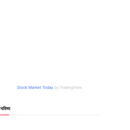
Stock Market Today
by TradingView
भविष्य