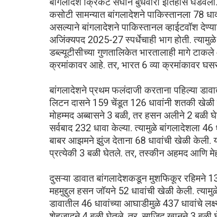
बांगलादेश क्रिकेट संघाने बुधवारी इतिहास घडवला. 
कसोटी सामन्यात बांगलादेशने पाकिस्तानला 78 धाव
असल्याने बांगलादेशने पाकिस्तानल व्हाईटवॉश दे
अजिंक्यपद 2025-27 स्पर्धेचाही भाग होती. त्यामुळ
डब्ल्यूटीसीच्या गुणतालिकेत भारतालाही मागे टाकल
क्रमांकावर आहे. तर, भारत 6 व्या क्रमांकावर घस
बांगलादेशने प्रथम फलंदाजी करताना पहिल्या डावा
लिटन दासने 159 चेंडूत 126 धावांनी शतकी खेळी 
मोहम्मद अब्बासने 3 बळी, तर हसन अलीने 2 बळी घे
सर्वबाद 232 धावा केल्या. त्यामुळे बांगलादेशला 
बाबर आझमने झुंज देताना 68 धावांची खेळी केली. 
प्रत्येकी 3 बळी घेतले. तर, तस्कीन अहमद आणि मेह
दुसऱ्या डावात बांगलादेशकडून मुशफिकूर रहिमने 
महमुद्दुल हसन जॉयने 52 धावांची खेळी केली. त्यामु
डावातील 46 धावांच्या आघाडीमुळे 437 धावांचे लक्ष
शेहजादने 4 बळी घेतले. तर, साजिद खानने 3 बळी घे