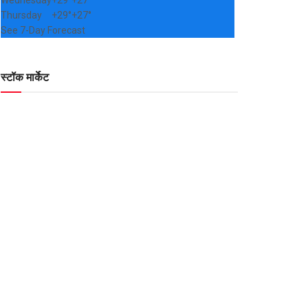
Wednesday
+
29°
+
27°
Thursday
+
29°
+
27°
See 7-Day Forecast
स्टॉक मार्केट