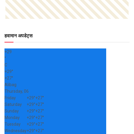
हवामान अपडेट्स
+
29
°
C
+
29°
+
27°
Alibag
Thursday, 06
Friday
+
29°
+
27°
Saturday
+
29°
+
27°
Sunday
+
29°
+
27°
Monday
+
29°
+
27°
Tuesday
+
29°
+
27°
Wednesday
+
29°
+
27°