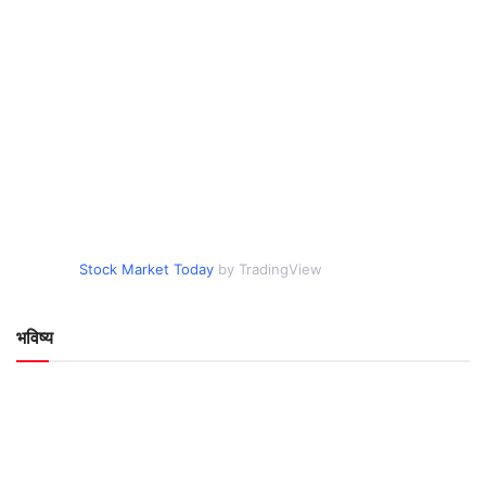
Stock Market Today
by TradingView
भविष्य