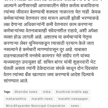
आल्याने आगीसारखी आपत्कालीन सेवेत कर्तव्य बजाविताना
त्यांच्या जीवावर बेतण्याची शक्यता नाकारता येत नाही. केवळ
कर्मचाऱ्यांच्या वेतनावर ताव मारून आपली झोळी भरण्याकडे
लक्ष देणाऱ्या अधिकाऱ्यांनी कमी वेतनावर काम करणाऱ्या
कर्मचाऱ्यांच्या वेतनाबाबतही संवेदनशील राहावे, अशी अपेक्षा
व्यक्त होऊ लागली आहे. अशातच या कर्मचाऱ्यांचे नेतृत्व
करणाऱ्या लेबर युनियनकडून त्यासाठी प्रयत्न केले जात
नसल्याने हे कर्मचारी मागण्यांपासून दूर आहे. याबाबत
वाहनचालकांनी मनसेचे कामगार नेते संदीप राणे यांच्या
माध्यमातून उपायुक्त डॉ. सचिन बांगर यांची शुक्रवारी भेट
घेतली असता त्यांनी ठेकेदाराला संपर्क साधून दोन दिवसांत
वेतन त्यांच्या बँक खात्यात जमा करण्याचे आदेश दिल्याचे
सांगण्यात आले.
Tags:
bhaindar news
india
krushival mobile app
maharashtra
marathi news
marathi newspaper
Mira-Bhayander Municipal Corporation
news