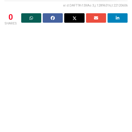
xr:d:DAFT9h13XAo:3,j:12896316,t:22120606
0
SHARES