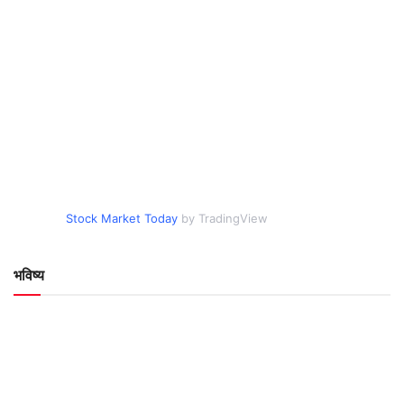
Stock Market Today
by TradingView
भविष्य