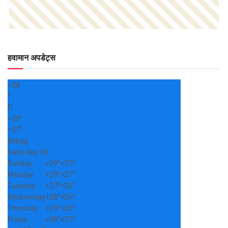
हवामान अपडेट्स
+
28
°
C
+
29°
+
27°
Alibag
Saturday, 08
Sunday
+
29°
+
27°
Monday
+
29°
+
27°
Tuesday
+
27°
+
26°
Wednesday
+
28°
+
26°
Thursday
+
29°
+
26°
Friday
+
28°
+
27°