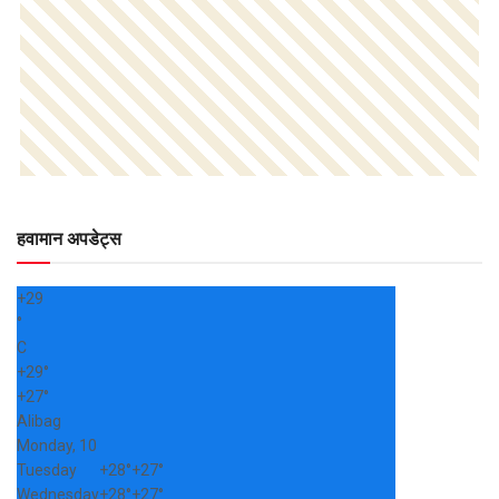
हवामान अपडेट्स
+
29
°
C
+
29°
+
27°
Alibag
Monday, 10
Tuesday
+
28°
+
27°
Wednesday
+
28°
+
27°