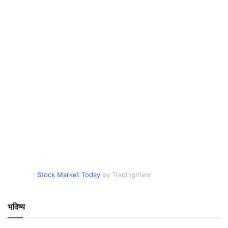
Stock Market Today
by TradingView
भविष्य