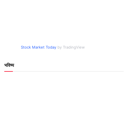
Stock Market Today
by TradingView
भविष्य