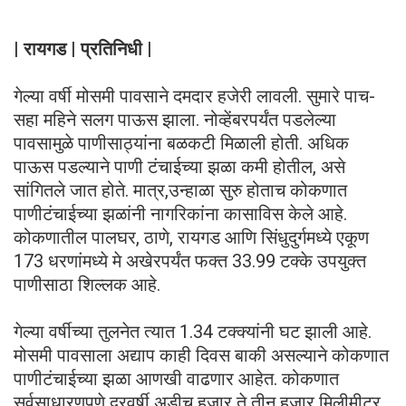
| रायगड | प्रतिनिधी |
गेल्या वर्षी मोसमी पावसाने दमदार हजेरी लावली. सुमारे पाच-
सहा महिने सलग पाऊस झाला. नोव्हेंबरपर्यंत पडलेल्या
पावसामुळे पाणीसाठ्यांना बळकटी मिळाली होती. अधिक
पाऊस पडल्याने पाणी टंचाईच्या झळा कमी होतील, असे
सांगितले जात होते. मात्र,उन्हाळा सुरु होताच कोकणात
पाणीटंचाईच्या झळांनी नागरिकांना कासाविस केले आहे.
कोकणातील पालघर, ठाणे, रायगड आणि सिंधुदुर्गमध्ये एकूण
173 धरणांमध्ये मे अखेरपर्यंत फक्त 33.99 टक्के उपयुक्त
पाणीसाठा शिल्लक आहे.
गेल्या वर्षीच्या तुलनेत त्यात 1.34 टक्क्यांनी घट झाली आहे.
मोसमी पावसाला अद्याप काही दिवस बाकी असल्याने कोकणात
पाणीटंचाईच्या झळा आणखी वाढणार आहेत. कोकणात
सर्वसाधारणपणे दरवर्षी अडीच हजार ते तीन हजार मिलीमीटर