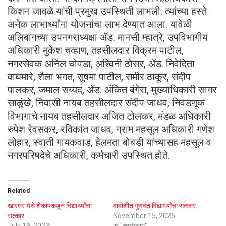
किशन जावळे यांची प्रमुख उपस्थिती लाभली. त्यांच्या हस्ते
अनेक लाभार्थ्यांना योजनांचा लाभ देण्यात आला. यावेळी
अलिबागच्या उपनगराध्यक्षा ॲड. मानसी म्हात्रे, उपविभागीय
अधिकारी मुकेश चव्हाण, तहसीलदार विक्रम पाटील,
नगरसेवक अनिल चोपडा, अश्विनी ठोसर, ॲड. निवेदिता
वाघमारे, शैला भगत, सुषमा पाटील, समीर ठाकूर, संदीप
पालकर, जमाल सय्यद, ॲड. अंकित बंगेरा, मुख्याधिकारी सागर
साळुंखे, निवासी नायब तहसीलदार संदीप जाधव, निवडणूक
विभागाचे नायब तहसीलदार अजित टोलकर, मंडळ अधिकारी
रुपेश रेवसकर, रविकांत जाधव, ग्राम महसूल अधिकारी गणेश
लोहार, स्वाती गायकवाड, हेलमता बोबडी यांच्यासह महसूल व
नगरपरिषदेचे अधिकारी, कर्मचारी उपस्थित होते.
Related
खारघर येथे शेकापकडून विद्यार्थ्यांचा
वावोशीत गुणवंत विद्यार्थ्यांचा सत्कार
सत्कार
November 15, 2025
July 18, 2023
In "कार्यक्रम"