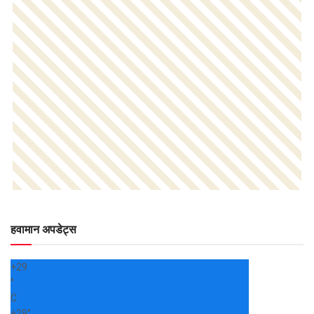
हवामान अपडेट्स
+
29
°
C
+
29°