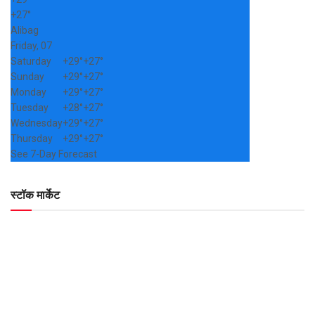
+
27°
Alibag
Friday, 07
Saturday
+
29°
+
27°
Sunday
+
29°
+
27°
Monday
+
29°
+
27°
Tuesday
+
28°
+
27°
Wednesday
+
29°
+
27°
Thursday
+
29°
+
27°
See 7-Day Forecast
स्टॉक मार्केट