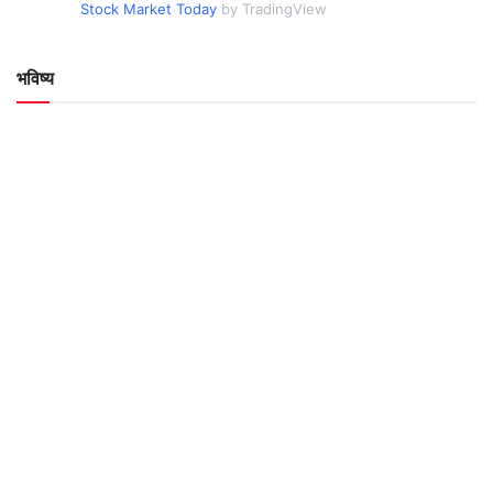
Stock Market Today
by TradingView
भविष्य